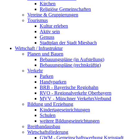
Kirchen
Religiöse Gemeinschaften
Vereine & Gruppierungen
Tourismus
Kultur erleben
Aktiv sein
Genuss
Stadtplan der Stadt Miesbach
Wirtschaft / Infrastruktur
Planen und Bauen
Bebauungspläne (in Aufstellung)
Bebauungspläne (rechtskräftig)
Verkehr
Parken
Handyparken
BRB - Bayerische Regiobahn
RVO - Regionalverkehr Oberbayern
MVV - Münchner VerkehrsVerbund
Bildung und Erziehung
Kindertageseinrichtungen
Schulen
weitere Bildungseinrichtungen
Breitbandausbau
Wirtschaftsförderung
GWM - Gemeinschaftswerbung Kreisstadt