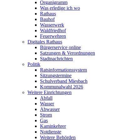
Organigramm
Was erledige ich wo
Rathaus
Bauhof
Wasserwerk
Waldfriedhof
Feuerwehren
Digitales Rathaus
Bürgerservice online
Satzungen & Verordnungen
Stadtnachrichten
Politik
Ratsinformationssystem
Sitzungstermine
Schulverband Miesbach
Kommunalwahl 2026
Weitere Einrichtungen
Abfall
Wasser
Abwasser
Strom
Gas
Kaminkehrer
Notdienste
Weitere Behörden