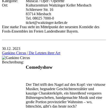
Kategorie:
Musical / Oper / Operette
Ort:
Kulturzentrum Waitzinger Keller Miesbach
Schlierseer Str. 16
83714 Miesbach
Tel. 08025 7000-0
ticket@waitzinger-keller.de
Eine starke Frau steht im Mittelpunkt der neuesten Komödie des
Fools-Ensembles im Freien Landestheater Bayern.
30.12.
2023
Gankino Circus | Die Letzten ihrer Art
Beschreibung:
Comedyshow
Der Titel trifft den Nagel auf den Kopf: vier virtuose
Musiker, begnadete Geschichtenerzähler und
kauzige Charakterköpfe, ein hinreißend verqueres
Bühnengeschehen, handgemachte Musik und eine
große Portion provinzieller Wahnsinn – wo,
bitteschön, gibt’s das heute noch?