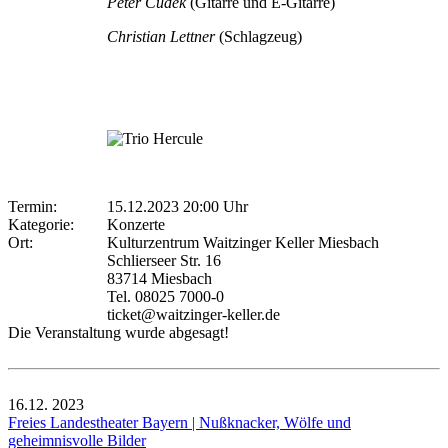
Peter Cudek
(Gitarre und E-Gitarre)
Christian Lettner
(Schlagzeug)
Termin:
15.12.2023 20:00 Uhr
Kategorie:
Konzerte
Ort:
Kulturzentrum Waitzinger Keller Miesbach
Schlierseer Str. 16
83714 Miesbach
Tel. 08025 7000-0
ticket@waitzinger-keller.de
Die Veranstaltung wurde abgesagt!
16.12.
2023
Freies Landestheater Bayern | Nußknacker, Wölfe und
geheimnisvolle Bilder