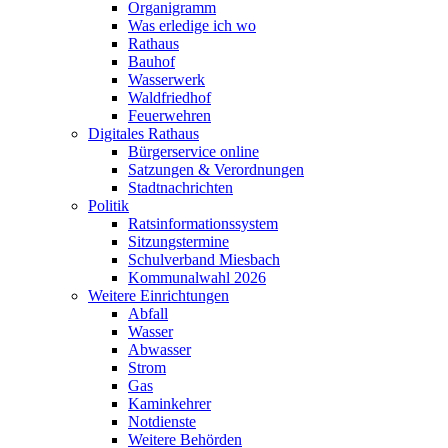
Organigramm
Was erledige ich wo
Rathaus
Bauhof
Wasserwerk
Waldfriedhof
Feuerwehren
Digitales Rathaus
Bürgerservice online
Satzungen & Verordnungen
Stadtnachrichten
Politik
Ratsinformationssystem
Sitzungstermine
Schulverband Miesbach
Kommunalwahl 2026
Weitere Einrichtungen
Abfall
Wasser
Abwasser
Strom
Gas
Kaminkehrer
Notdienste
Weitere Behörden