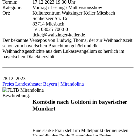
Termin:
17.12.2023 19:30 Uhr
Kategorie:
Vortrag / Lesung / Multivisionsshow
Ort:
Kulturzentrum Waitzinger Keller Miesbach
Schlierseer Str. 16
83714 Miesbach
Tel. 08025 7000-0
ticket@waitzinger-keller.de
Der bekannte Versepos von Ludwig Thoma, der zur Weihnachtszeit
schon zum bayerischen Brauchtum gehört und die
Weihnachtsgeschichte aus dem Lukasevangelium so herrlich im
bayerischen Dialekt erzählt.
28.12.
2023
Freies Landestheater Bayern | Mirandolina
Beschreibung:
Komödie nach Goldoni in bayerischer
Mundart
Eine starke Frau steht im Mittelpunkt der neuesten
Komödie des Fools-Ensembles im Freien