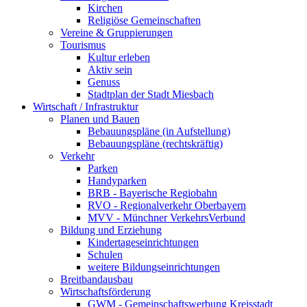
Kirchen
Religiöse Gemeinschaften
Vereine & Gruppierungen
Tourismus
Kultur erleben
Aktiv sein
Genuss
Stadtplan der Stadt Miesbach
Wirtschaft / Infrastruktur
Planen und Bauen
Bebauungspläne (in Aufstellung)
Bebauungspläne (rechtskräftig)
Verkehr
Parken
Handyparken
BRB - Bayerische Regiobahn
RVO - Regionalverkehr Oberbayern
MVV - Münchner VerkehrsVerbund
Bildung und Erziehung
Kindertageseinrichtungen
Schulen
weitere Bildungseinrichtungen
Breitbandausbau
Wirtschaftsförderung
GWM - Gemeinschaftswerbung Kreisstadt