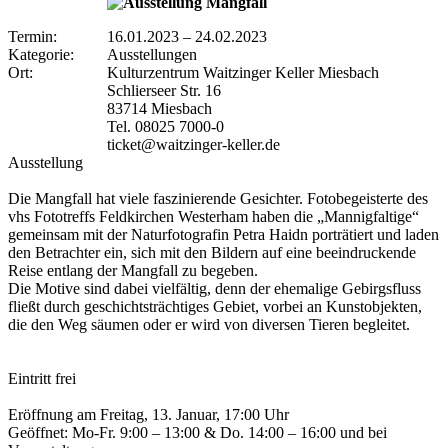
Termin:
16.01.2023
–
24.02.2023
Kategorie:
Ausstellungen
Ort:
Kulturzentrum Waitzinger Keller Miesbach
Schlierseer Str. 16
83714 Miesbach
Tel. 08025 7000-0
ticket@waitzinger-keller.de
Ausstellung
Die Mangfall hat viele faszinierende Gesichter. Fotobegeisterte des
vhs Fototreffs Feldkirchen Westerham haben die „Mannigfaltige“
gemeinsam mit der Naturfotografin Petra Haidn porträtiert und laden
den Betrachter ein, sich mit den Bildern auf eine beeindruckende
Reise entlang der Mangfall zu begeben.
Die Motive sind dabei vielfältig, denn der ehemalige Gebirgsfluss
fließt durch geschichtsträchtiges Gebiet, vorbei an Kunstobjekten,
die den Weg säumen oder er wird von diversen Tieren begleitet.
Eintritt frei
Eröffnung am Freitag, 13. Januar, 17:00 Uhr
Geöffnet: Mo-Fr. 9:00 – 13:00 & Do. 14:00 – 16:00 und bei