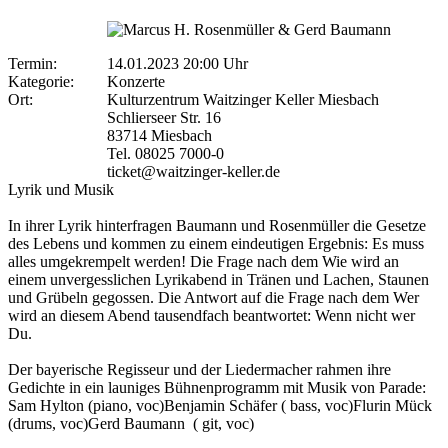
Termin:
14.01.2023 20:00 Uhr
Kategorie:
Konzerte
Ort:
Kulturzentrum Waitzinger Keller Miesbach
Schlierseer Str. 16
83714 Miesbach
Tel. 08025 7000-0
ticket@waitzinger-keller.de
Lyrik und Musik
In ihrer Lyrik hinterfragen Baumann und Rosenmüller die Gesetze
des Lebens und kommen zu einem eindeutigen Ergebnis: Es muss
alles umgekrempelt werden! Die Frage nach dem Wie wird an
einem unvergesslichen Lyrikabend in Tränen und Lachen, Staunen
und Grübeln gegossen. Die Antwort auf die Frage nach dem Wer
wird an diesem Abend tausendfach beantwortet: Wenn nicht wer
Du.
Der bayerische Regisseur und der Liedermacher rahmen ihre
Gedichte in ein launiges Bühnenprogramm mit Musik von Parade:
Sam Hylton (piano, voc)Benjamin Schäfer ( bass, voc)Flurin Mück
(drums, voc)Gerd Baumann ( git, voc)