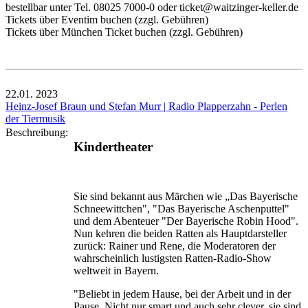
bestellbar unter Tel. 08025 7000-0 oder ticket@waitzinger-keller.de
Tickets über Eventim buchen (zzgl. Gebühren)
Tickets über München Ticket buchen (zzgl. Gebühren)
22.01.
2023
Heinz-Josef Braun und Stefan Murr | Radio Plapperzahn - Perlen
der Tiermusik
Beschreibung:
Kindertheater
Sie sind bekannt aus Märchen wie „Das Bayerische
Schneewittchen", "Das Bayerische Aschenputtel"
und dem Abenteuer "Der Bayerische Robin Hood".
Nun kehren die beiden Ratten als Hauptdarsteller
zurück: Rainer und Rene, die Moderatoren der
wahrscheinlich lustigsten Ratten-Radio-Show
weltweit in Bayern.
"Beliebt in jedem Hause, bei der Arbeit und in der
Pause. Nicht nur smart und auch sehr clever, sie sind