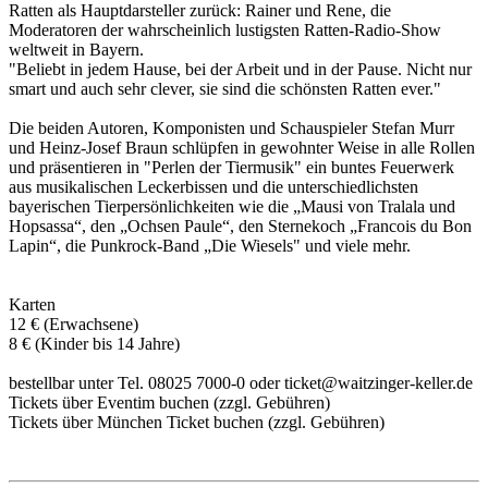
Ratten als Hauptdarsteller zurück: Rainer und Rene, die
Moderatoren der wahrscheinlich lustigsten Ratten-Radio-Show
weltweit in Bayern.
"Beliebt in jedem Hause, bei der Arbeit und in der Pause. Nicht nur
smart und auch sehr clever, sie sind die schönsten Ratten ever."
Die beiden Autoren, Komponisten und Schauspieler Stefan Murr
und Heinz-Josef Braun schlüpfen in gewohnter Weise in alle Rollen
und präsentieren in "Perlen der Tiermusik" ein buntes Feuerwerk
aus musikalischen Leckerbissen und die unterschiedlichsten
bayerischen Tierpersönlichkeiten wie die „Mausi von Tralala und
Hopsassa“, den „Ochsen Paule“, den Sternekoch „Francois du Bon
Lapin“, die Punkrock-Band „Die Wiesels" und viele mehr.
Karten
12 € (Erwachsene)
8 € (Kinder bis 14 Jahre)
bestellbar unter Tel. 08025 7000-0 oder ticket@waitzinger-keller.de
Tickets über Eventim buchen (zzgl. Gebühren)
Tickets über München Ticket buchen (zzgl. Gebühren)