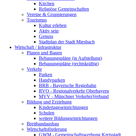
Kirchen
Religiöse Gemeinschaften
Vereine & Gruppierungen
Tourismus
Kultur erleben
Aktiv sein
Genuss
Stadtplan der Stadt Miesbach
Wirtschaft / Infrastruktur
Planen und Bauen
Bebauungspläne (in Aufstellung)
Bebauungspläne (rechtskräftig)
Verkehr
Parken
Handyparken
BRB - Bayerische Regiobahn
RVO - Regionalverkehr Oberbayern
MVV - Münchner VerkehrsVerbund
Bildung und Erziehung
Kindertageseinrichtungen
Schulen
weitere Bildungseinrichtungen
Breitbandausbau
Wirtschaftsförderung
GWM - Gemeinschaftswerbung Kreisstadt