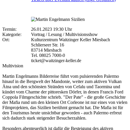
Termin:
26.01.2023 19:30 Uhr
Kategorie:
Vortrag / Lesung / Multivisionsshow
Ort:
Kulturzentrum Waitzinger Keller Miesbach
Schlierseer Str. 16
83714 Miesbach
Tel. 08025 7000-0
ticket@waitzinger-keller.de
Multivision
Martin Engelmanns Bilderreise führt vom pulsierenden Palermo
hinauf in die Bergwelt der Mandonie, weiter zum aktiven Vulkan
Ätna und den schönsten Stränden von Cefalu und Taormina und
kündet vom Charme der pittoresken Dörfer, in denen Francis Ford
Coppola Filmgeschichte schrieb. "Der Pate" - die große Geschichte
der Mafia rund um den kleinen Ort Corleone ist nur eines von vielen
Filmprojekten, das Sizilien berühmt gemacht hat. Die Mafia ist für
den Tourismus heute unsichtbar geworden - auch Palermo erfreut
sich dadurch stark steigender Besucherzahlen.
Besonders abenteuerlich ist dafür die Besteigung des aktiven