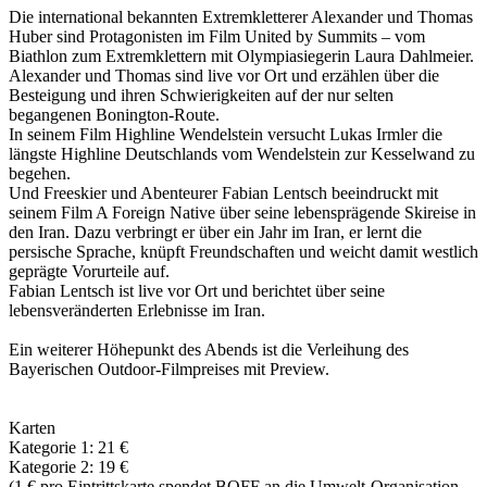
Die international bekannten Extremkletterer Alexander und Thomas
Huber sind Protagonisten im Film United by Summits – vom
Biathlon zum Extremklettern mit Olympiasiegerin Laura Dahlmeier.
Alexander und Thomas sind live vor Ort und erzählen über die
Besteigung und ihren Schwierigkeiten auf der nur selten
begangenen Bonington-Route.
In seinem Film Highline Wendelstein versucht Lukas Irmler die
längste Highline Deutschlands vom Wendelstein zur Kesselwand zu
begehen.
Und Freeskier und Abenteurer Fabian Lentsch beeindruckt mit
seinem Film A Foreign Native über seine lebensprägende Skireise in
den Iran. Dazu verbringt er über ein Jahr im Iran, er lernt die
persische Sprache, knüpft Freundschaften und weicht damit westlich
geprägte Vorurteile auf.
Fabian Lentsch ist live vor Ort und berichtet über seine
lebensveränderten Erlebnisse im Iran.
Ein weiterer Höhepunkt des Abends ist die Verleihung des
Bayerischen Outdoor-Filmpreises mit Preview.
Karten
Kategorie 1: 21 €
Kategorie 2: 19 €
(1 € pro Eintrittskarte spendet BOFF an die Umwelt-Organisation