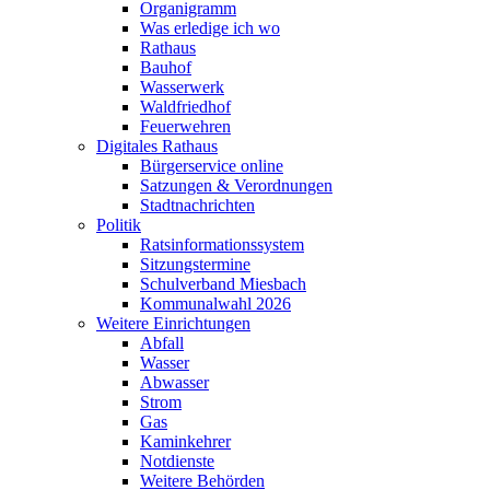
Organigramm
Was erledige ich wo
Rathaus
Bauhof
Wasserwerk
Waldfriedhof
Feuerwehren
Digitales Rathaus
Bürgerservice online
Satzungen & Verordnungen
Stadtnachrichten
Politik
Ratsinformationssystem
Sitzungstermine
Schulverband Miesbach
Kommunalwahl 2026
Weitere Einrichtungen
Abfall
Wasser
Abwasser
Strom
Gas
Kaminkehrer
Notdienste
Weitere Behörden