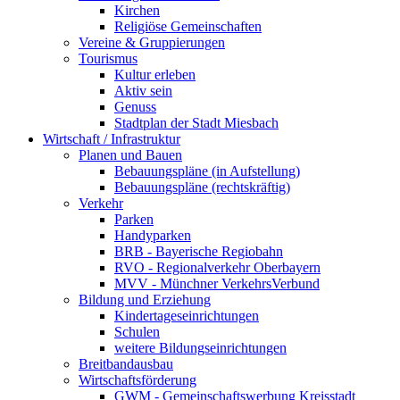
Kirchen
Religiöse Gemeinschaften
Vereine & Gruppierungen
Tourismus
Kultur erleben
Aktiv sein
Genuss
Stadtplan der Stadt Miesbach
Wirtschaft / Infrastruktur
Planen und Bauen
Bebauungspläne (in Aufstellung)
Bebauungspläne (rechtskräftig)
Verkehr
Parken
Handyparken
BRB - Bayerische Regiobahn
RVO - Regionalverkehr Oberbayern
MVV - Münchner VerkehrsVerbund
Bildung und Erziehung
Kindertageseinrichtungen
Schulen
weitere Bildungseinrichtungen
Breitbandausbau
Wirtschaftsförderung
GWM - Gemeinschaftswerbung Kreisstadt