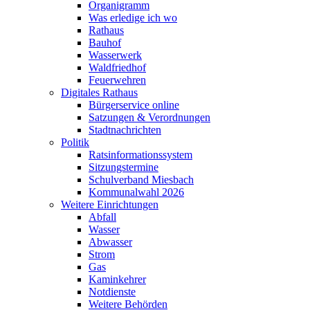
Organigramm
Was erledige ich wo
Rathaus
Bauhof
Wasserwerk
Waldfriedhof
Feuerwehren
Digitales Rathaus
Bürgerservice online
Satzungen & Verordnungen
Stadtnachrichten
Politik
Ratsinformationssystem
Sitzungstermine
Schulverband Miesbach
Kommunalwahl 2026
Weitere Einrichtungen
Abfall
Wasser
Abwasser
Strom
Gas
Kaminkehrer
Notdienste
Weitere Behörden