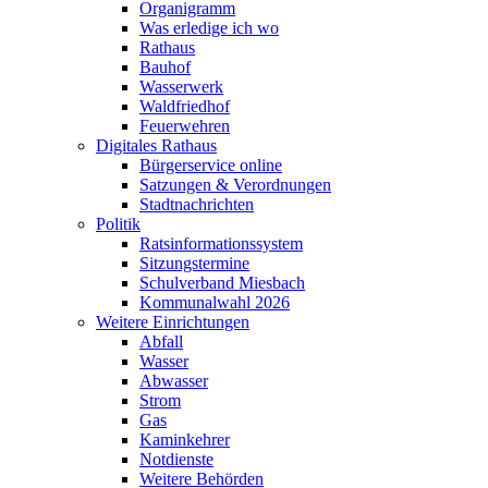
Organigramm
Was erledige ich wo
Rathaus
Bauhof
Wasserwerk
Waldfriedhof
Feuerwehren
Digitales Rathaus
Bürgerservice online
Satzungen & Verordnungen
Stadtnachrichten
Politik
Ratsinformationssystem
Sitzungstermine
Schulverband Miesbach
Kommunalwahl 2026
Weitere Einrichtungen
Abfall
Wasser
Abwasser
Strom
Gas
Kaminkehrer
Notdienste
Weitere Behörden