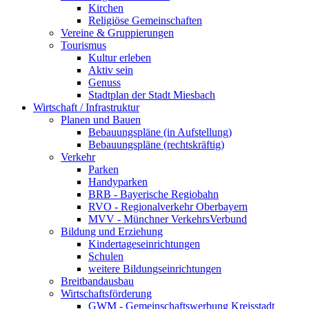
Kirchen
Religiöse Gemeinschaften
Vereine & Gruppierungen
Tourismus
Kultur erleben
Aktiv sein
Genuss
Stadtplan der Stadt Miesbach
Wirtschaft / Infrastruktur
Planen und Bauen
Bebauungspläne (in Aufstellung)
Bebauungspläne (rechtskräftig)
Verkehr
Parken
Handyparken
BRB - Bayerische Regiobahn
RVO - Regionalverkehr Oberbayern
MVV - Münchner VerkehrsVerbund
Bildung und Erziehung
Kindertageseinrichtungen
Schulen
weitere Bildungseinrichtungen
Breitbandausbau
Wirtschaftsförderung
GWM - Gemeinschaftswerbung Kreisstadt