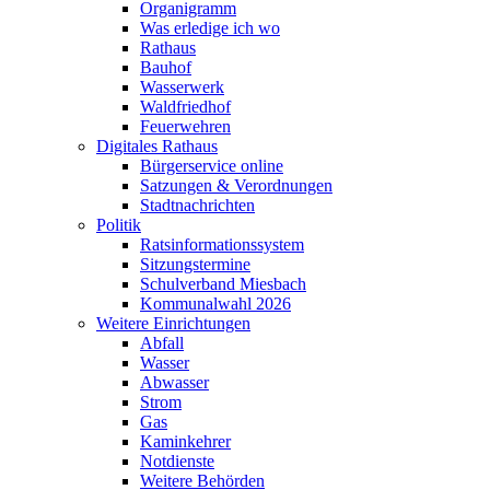
Organigramm
Was erledige ich wo
Rathaus
Bauhof
Wasserwerk
Waldfriedhof
Feuerwehren
Digitales Rathaus
Bürgerservice online
Satzungen & Verordnungen
Stadtnachrichten
Politik
Ratsinformationssystem
Sitzungstermine
Schulverband Miesbach
Kommunalwahl 2026
Weitere Einrichtungen
Abfall
Wasser
Abwasser
Strom
Gas
Kaminkehrer
Notdienste
Weitere Behörden