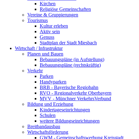
Kirchen
Religiöse Gemeinschaften
Vereine & Gruppierungen
Tourismus
Kultur erleben
Aktiv sein
Genuss
Stadtplan der Stadt Miesbach
Wirtschaft / Infrastruktur
Planen und Bauen
Bebauungspläne (in Aufstellung)
Bebauungspläne (rechtskräftig)
Verkehr
Parken
Handyparken
BRB - Bayerische Regiobahn
RVO - Regionalverkehr Oberbayern
MVV - Münchner VerkehrsVerbund
Bildung und Erziehung
Kindertageseinrichtungen
Schulen
weitere Bildungseinrichtungen
Breitbandausbau
Wirtschaftsförderung
GWM - Gemeinschaftswerbung Kreisstadt