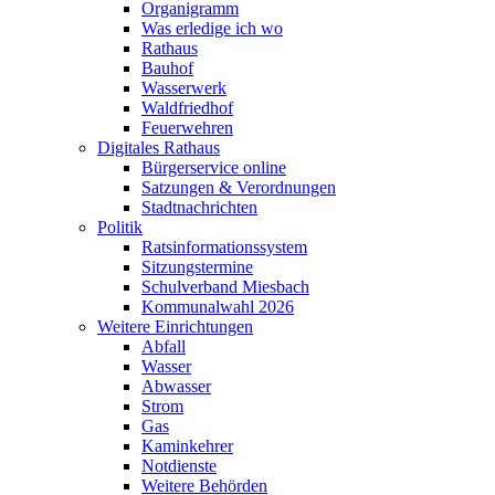
Organigramm
Was erledige ich wo
Rathaus
Bauhof
Wasserwerk
Waldfriedhof
Feuerwehren
Digitales Rathaus
Bürgerservice online
Satzungen & Verordnungen
Stadtnachrichten
Politik
Ratsinformationssystem
Sitzungstermine
Schulverband Miesbach
Kommunalwahl 2026
Weitere Einrichtungen
Abfall
Wasser
Abwasser
Strom
Gas
Kaminkehrer
Notdienste
Weitere Behörden