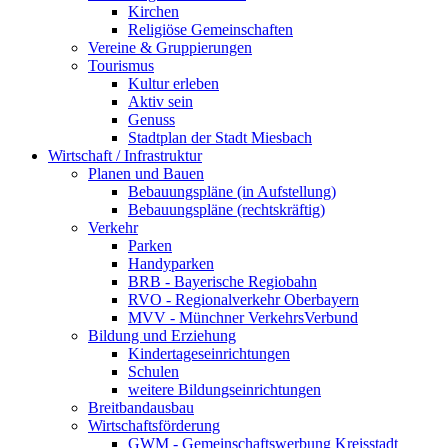
Kirchen
Religiöse Gemeinschaften
Vereine & Gruppierungen
Tourismus
Kultur erleben
Aktiv sein
Genuss
Stadtplan der Stadt Miesbach
Wirtschaft / Infrastruktur
Planen und Bauen
Bebauungspläne (in Aufstellung)
Bebauungspläne (rechtskräftig)
Verkehr
Parken
Handyparken
BRB - Bayerische Regiobahn
RVO - Regionalverkehr Oberbayern
MVV - Münchner VerkehrsVerbund
Bildung und Erziehung
Kindertageseinrichtungen
Schulen
weitere Bildungseinrichtungen
Breitbandausbau
Wirtschaftsförderung
GWM - Gemeinschaftswerbung Kreisstadt