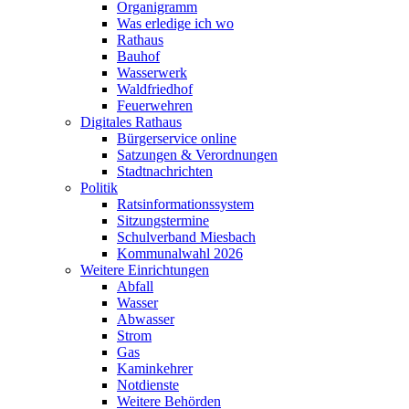
Organigramm
Was erledige ich wo
Rathaus
Bauhof
Wasserwerk
Waldfriedhof
Feuerwehren
Digitales Rathaus
Bürgerservice online
Satzungen & Verordnungen
Stadtnachrichten
Politik
Ratsinformationssystem
Sitzungstermine
Schulverband Miesbach
Kommunalwahl 2026
Weitere Einrichtungen
Abfall
Wasser
Abwasser
Strom
Gas
Kaminkehrer
Notdienste
Weitere Behörden