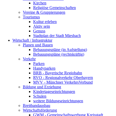
Kirchen
Religiöse Gemeinschaften
Vereine & Gruppierungen
Tourismus
Kultur erleben
Aktiv sein
Genuss
Stadtplan der Stadt Miesbach
Wirtschaft / Infrastruktur
Planen und Bauen
Bebauungspläne (in Aufstellung)
Bebauungspläne (rechtskräftig)
Verkehr
Parken
Handyparken
BRB - Bayerische Regiobahn
RVO - Regionalverkehr Oberbayern
MVV - Münchner VerkehrsVerbund
Bildung und Erziehung
Kindertageseinrichtungen
Schulen
weitere Bildungseinrichtungen
Breitbandausbau
Wirtschaftsförderung
GWM - Gemeinschaftswerbung Kreisstadt