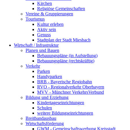
Kirchen
Religiöse Gemeinschaften
Vereine & Gruppierungen
Tourismus
Kultur erleben
Aktiv sein
Genuss
Stadtplan der Stadt Miesbach
Wirtschaft / Infrastruktur
Planen und Bauen
Bebauungspläne (in Aufstellung)
Bebauungspläne (rechtskräftig)
Verkehr
Parken
Handyparken
BRB - Bayerische Regiobahn
RVO - Regionalverkehr Oberbayern
MVV - Münchner VerkehrsVerbund
Bildung und Erziehung
Kindertageseinrichtungen
Schulen
weitere Bildungseinrichtungen
Breitbandausbau
Wirtschaftsförderung
GWM - Gemeinschaftswerbung Kreisstadt