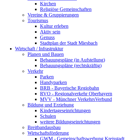
Kirchen
Religiöse Gemeinschaften
Vereine & Gruppierungen
Tourismus
Kultur erleben
Aktiv sein
Genuss
Stadtplan der Stadt Miesbach
Wirtschaft / Infrastruktur
Planen und Bauen
Bebauungspläne (in Aufstellung)
Bebauungspläne (rechtskräftig)
Verkehr
Parken
Handyparken
BRB - Bayerische Regiobahn
RVO - Regionalverkehr Oberbayern
MVV - Münchner VerkehrsVerbund
Bildung und Erziehung
Kindertageseinrichtungen
Schulen
weitere Bildungseinrichtungen
Breitbandausbau
Wirtschaftsförderung
GWM - Gemeinschaftswerbung Kreisstadt