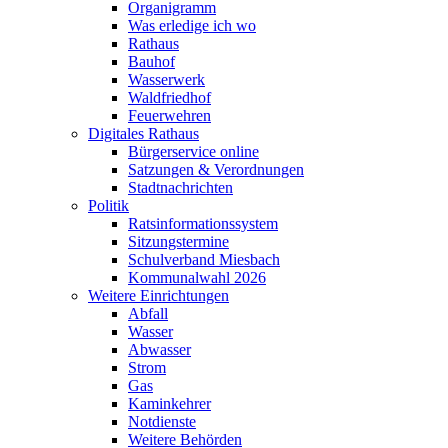
Organigramm
Was erledige ich wo
Rathaus
Bauhof
Wasserwerk
Waldfriedhof
Feuerwehren
Digitales Rathaus
Bürgerservice online
Satzungen & Verordnungen
Stadtnachrichten
Politik
Ratsinformationssystem
Sitzungstermine
Schulverband Miesbach
Kommunalwahl 2026
Weitere Einrichtungen
Abfall
Wasser
Abwasser
Strom
Gas
Kaminkehrer
Notdienste
Weitere Behörden