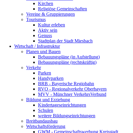
Kirchen
Religiöse Gemeinschaften
Vereine & Gruppierungen
Tourismus
Kultur erleben
Aktiv sein
Genuss
Stadtplan der Stadt Miesbach
Wirtschaft / Infrastruktur
Planen und Bauen
Bebauungspläne (in Aufstellung)
Bebauungspläne (rechtskräftig)
Verkehr
Parken
Handyparken
BRB - Bayerische Regiobahn
RVO - Regionalverkehr Oberbayern
MVV - Münchner VerkehrsVerbund
Bildung und Erziehung
Kindertageseinrichtungen
Schulen
weitere Bildungseinrichtungen
Breitbandausbau
Wirtschaftsförderung
GWM - Gemeinschaftswerbung Kreisstadt