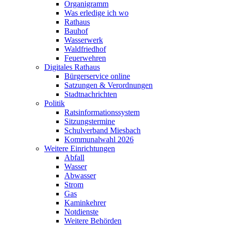
Organigramm
Was erledige ich wo
Rathaus
Bauhof
Wasserwerk
Waldfriedhof
Feuerwehren
Digitales Rathaus
Bürgerservice online
Satzungen & Verordnungen
Stadtnachrichten
Politik
Ratsinformationssystem
Sitzungstermine
Schulverband Miesbach
Kommunalwahl 2026
Weitere Einrichtungen
Abfall
Wasser
Abwasser
Strom
Gas
Kaminkehrer
Notdienste
Weitere Behörden