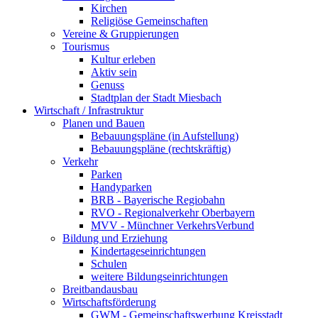
Kirchen
Religiöse Gemeinschaften
Vereine & Gruppierungen
Tourismus
Kultur erleben
Aktiv sein
Genuss
Stadtplan der Stadt Miesbach
Wirtschaft / Infrastruktur
Planen und Bauen
Bebauungspläne (in Aufstellung)
Bebauungspläne (rechtskräftig)
Verkehr
Parken
Handyparken
BRB - Bayerische Regiobahn
RVO - Regionalverkehr Oberbayern
MVV - Münchner VerkehrsVerbund
Bildung und Erziehung
Kindertageseinrichtungen
Schulen
weitere Bildungseinrichtungen
Breitbandausbau
Wirtschaftsförderung
GWM - Gemeinschaftswerbung Kreisstadt