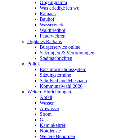
Organigramm
Was erledige ich wo
Rathaus
Bauhof
Wasserwerk
Waldfriedhof
Feuerwehren
Digitales Rathaus
Bürgerservice online
Satzungen & Verordnungen
Stadtnachrichten
Politik
Ratsinformationssystem
Sitzungstermine
Schulverband Miesbach
Kommunalwahl 2026
Weitere Einrichtungen
Abfall
Wasser
Abwasser
Strom
Gas
Kaminkehrer
Notdienste
Weitere Behörden