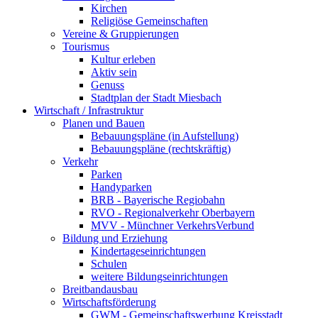
Kirchen
Religiöse Gemeinschaften
Vereine & Gruppierungen
Tourismus
Kultur erleben
Aktiv sein
Genuss
Stadtplan der Stadt Miesbach
Wirtschaft / Infrastruktur
Planen und Bauen
Bebauungspläne (in Aufstellung)
Bebauungspläne (rechtskräftig)
Verkehr
Parken
Handyparken
BRB - Bayerische Regiobahn
RVO - Regionalverkehr Oberbayern
MVV - Münchner VerkehrsVerbund
Bildung und Erziehung
Kindertageseinrichtungen
Schulen
weitere Bildungseinrichtungen
Breitbandausbau
Wirtschaftsförderung
GWM - Gemeinschaftswerbung Kreisstadt