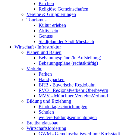
Kirchen
Religiöse Gemeinschaften
Vereine & Gruppierungen
Tourismus
Kultur erleben
Aktiv sein
Genuss
Stadtplan der Stadt Miesbach
Wirtschaft / Infrastruktur
Planen und Bauen
Bebauungspläne (in Aufstellung)
Bebauungspläne (rechtskräftig)
Verkehr
Parken
Handyparken
BRB - Bayerische Regiobahn
RVO - Regionalverkehr Oberbayern
MVV - Münchner VerkehrsVerbund
Bildung und Erziehung
Kindertageseinrichtungen
Schulen
weitere Bildungseinrichtungen
Breitbandausbau
Wirtschaftsförderung
GWM - Gemeinschaftswerbung Kreisstadt