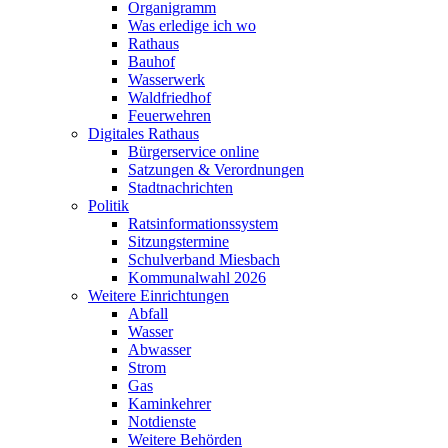
Organigramm
Was erledige ich wo
Rathaus
Bauhof
Wasserwerk
Waldfriedhof
Feuerwehren
Digitales Rathaus
Bürgerservice online
Satzungen & Verordnungen
Stadtnachrichten
Politik
Ratsinformationssystem
Sitzungstermine
Schulverband Miesbach
Kommunalwahl 2026
Weitere Einrichtungen
Abfall
Wasser
Abwasser
Strom
Gas
Kaminkehrer
Notdienste
Weitere Behörden