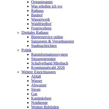
Organigramm
Was erledige ich wo
Rathaus
Bauhof
Wasserwerk
Waldfriedhof
Feuerwehren
Digitales Rathaus
Bürgerservice online
Satzungen & Verordnungen
Stadtnachrichten
Politik
Ratsinformationssystem
Sitzungstermine
Schulverband Miesbach
Kommunalwahl 2026
Weitere Einrichtungen
Abfall
Wasser
Abwasser
Strom
Gas
Kaminkehrer
Notdienste
Weitere Behörden