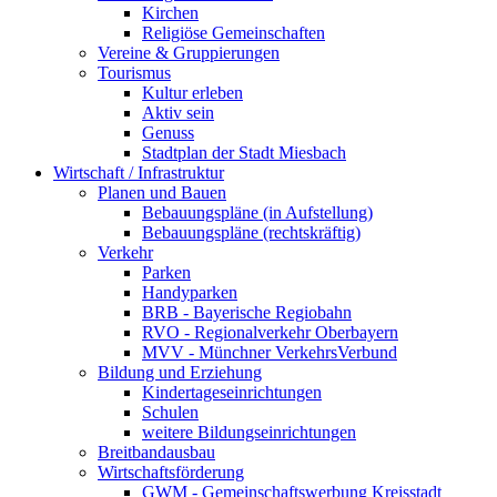
Kirchen
Religiöse Gemeinschaften
Vereine & Gruppierungen
Tourismus
Kultur erleben
Aktiv sein
Genuss
Stadtplan der Stadt Miesbach
Wirtschaft / Infrastruktur
Planen und Bauen
Bebauungspläne (in Aufstellung)
Bebauungspläne (rechtskräftig)
Verkehr
Parken
Handyparken
BRB - Bayerische Regiobahn
RVO - Regionalverkehr Oberbayern
MVV - Münchner VerkehrsVerbund
Bildung und Erziehung
Kindertageseinrichtungen
Schulen
weitere Bildungseinrichtungen
Breitbandausbau
Wirtschaftsförderung
GWM - Gemeinschaftswerbung Kreisstadt