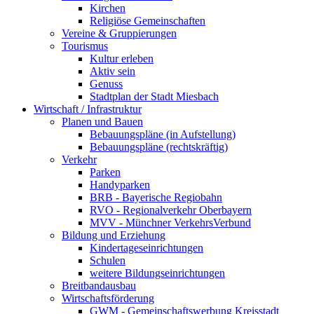
Kirchen
Religiöse Gemeinschaften
Vereine & Gruppierungen
Tourismus
Kultur erleben
Aktiv sein
Genuss
Stadtplan der Stadt Miesbach
Wirtschaft / Infrastruktur
Planen und Bauen
Bebauungspläne (in Aufstellung)
Bebauungspläne (rechtskräftig)
Verkehr
Parken
Handyparken
BRB - Bayerische Regiobahn
RVO - Regionalverkehr Oberbayern
MVV - Münchner VerkehrsVerbund
Bildung und Erziehung
Kindertageseinrichtungen
Schulen
weitere Bildungseinrichtungen
Breitbandausbau
Wirtschaftsförderung
GWM - Gemeinschaftswerbung Kreisstadt