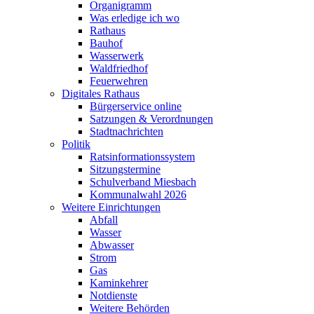
Organigramm
Was erledige ich wo
Rathaus
Bauhof
Wasserwerk
Waldfriedhof
Feuerwehren
Digitales Rathaus
Bürgerservice online
Satzungen & Verordnungen
Stadtnachrichten
Politik
Ratsinformationssystem
Sitzungstermine
Schulverband Miesbach
Kommunalwahl 2026
Weitere Einrichtungen
Abfall
Wasser
Abwasser
Strom
Gas
Kaminkehrer
Notdienste
Weitere Behörden