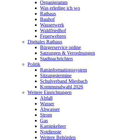
Organigramm
Was erledige ich wo
Rathaus
Bauhof
Wasserwerk
Waldfriedhof
Feuerwehren
Digitales Rathaus
Bürgerservice online
Satzungen & Verordnungen
Stadtnachrichten
Politik
Ratsinformationssystem
Sitzungstermine
Schulverband Miesbach
Kommunalwahl 2026
Weitere Einrichtungen
Abfall
Wasser
Abwasser
Strom
Gas
Kaminkehrer
Notdienste
Weitere Behörden