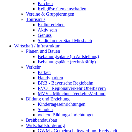
Kirchen
Religiöse Gemeinschaften
Vereine & Gruppierungen
Tourismus
Kultur erleben
Aktiv sein
Genuss
Stadtplan der Stadt Miesbach
Wirtschaft / Infrastruktur
Planen und Bauen
Bebauungspläne (in Aufstellung)
Bebauungspläne (rechtskräftig)
Verkehr
Parken
Handyparken
BRB - Bayerische Regiobahn
RVO - Regionalverkehr Oberbayern
MVV - Münchner VerkehrsVerbund
Bildung und Erziehung
Kindertageseinrichtungen
Schulen
weitere Bildungseinrichtungen
Breitbandausbau
Wirtschaftsförderung
GWM - Gemeinschaftswerbung Kreisstadt