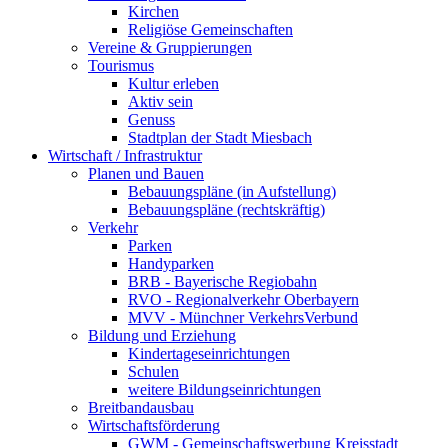
Kirchen
Religiöse Gemeinschaften
Vereine & Gruppierungen
Tourismus
Kultur erleben
Aktiv sein
Genuss
Stadtplan der Stadt Miesbach
Wirtschaft / Infrastruktur
Planen und Bauen
Bebauungspläne (in Aufstellung)
Bebauungspläne (rechtskräftig)
Verkehr
Parken
Handyparken
BRB - Bayerische Regiobahn
RVO - Regionalverkehr Oberbayern
MVV - Münchner VerkehrsVerbund
Bildung und Erziehung
Kindertageseinrichtungen
Schulen
weitere Bildungseinrichtungen
Breitbandausbau
Wirtschaftsförderung
GWM - Gemeinschaftswerbung Kreisstadt