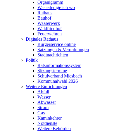
Organigramm
Was erledige ich wo
Rathaus
Bauhof
Wasserwerk
Waldfriedhof
Feuerwehren
Digitales Rathaus
Bürgerservice online
Satzungen & Verordnungen
Stadtnachrichten
Politik
Ratsinformationssystem
Sitzungstermine
Schulverband Miesbach
Kommunalwahl 2026
Weitere Einrichtungen
Abfall
Wasser
Abwasser
Strom
Gas
Kaminkehrer
Notdienste
Weitere Behörden