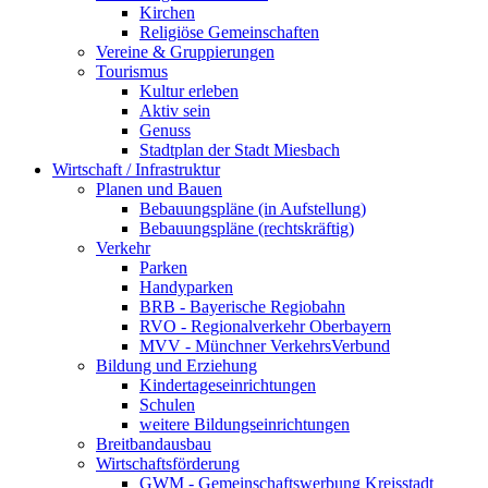
Kirchen
Religiöse Gemeinschaften
Vereine & Gruppierungen
Tourismus
Kultur erleben
Aktiv sein
Genuss
Stadtplan der Stadt Miesbach
Wirtschaft / Infrastruktur
Planen und Bauen
Bebauungspläne (in Aufstellung)
Bebauungspläne (rechtskräftig)
Verkehr
Parken
Handyparken
BRB - Bayerische Regiobahn
RVO - Regionalverkehr Oberbayern
MVV - Münchner VerkehrsVerbund
Bildung und Erziehung
Kindertageseinrichtungen
Schulen
weitere Bildungseinrichtungen
Breitbandausbau
Wirtschaftsförderung
GWM - Gemeinschaftswerbung Kreisstadt