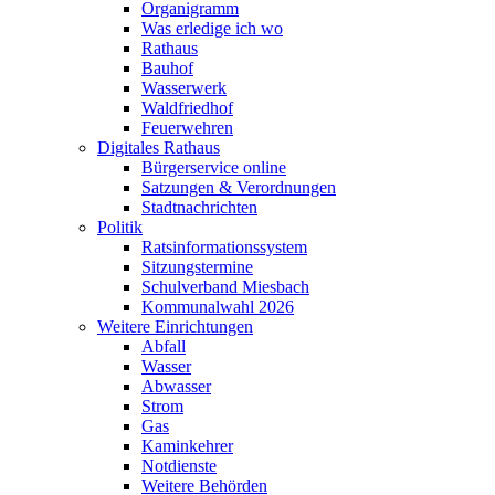
Organigramm
Was erledige ich wo
Rathaus
Bauhof
Wasserwerk
Waldfriedhof
Feuerwehren
Digitales Rathaus
Bürgerservice online
Satzungen & Verordnungen
Stadtnachrichten
Politik
Ratsinformationssystem
Sitzungstermine
Schulverband Miesbach
Kommunalwahl 2026
Weitere Einrichtungen
Abfall
Wasser
Abwasser
Strom
Gas
Kaminkehrer
Notdienste
Weitere Behörden