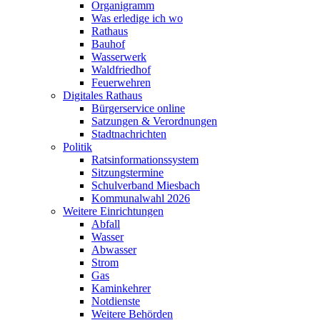
Organigramm
Was erledige ich wo
Rathaus
Bauhof
Wasserwerk
Waldfriedhof
Feuerwehren
Digitales Rathaus
Bürgerservice online
Satzungen & Verordnungen
Stadtnachrichten
Politik
Ratsinformationssystem
Sitzungstermine
Schulverband Miesbach
Kommunalwahl 2026
Weitere Einrichtungen
Abfall
Wasser
Abwasser
Strom
Gas
Kaminkehrer
Notdienste
Weitere Behörden