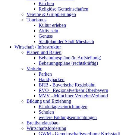
Kirchen
Religiöse Gemeinschaften
Vereine & Gruppierungen
Tourismus
Kultur erleben
Aktiv sein
Genuss
Stadtplan der Stadt Miesbach
Wirtschaft / Infrastruktur
Planen und Bauen
Bebauungspläne (in Aufstellung)
Bebauungspläne (rechtskräftig)
Verkehr
Parken
Handyparken
BRB - Bayerische Regiobahn
RVO - Regionalverkehr Oberbayern
MVV - Münchner VerkehrsVerbund
Bildung und Erziehung
Kindertageseinrichtungen
Schulen
weitere Bildungseinrichtungen
Breitbandausbau
Wirtschaftsförderung
GWM - Gemeinschaftswerbung Kreisstadt