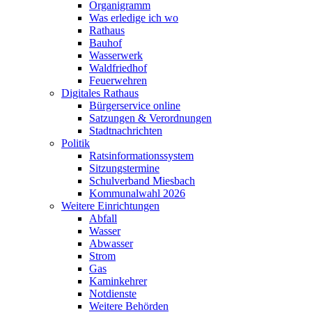
Organigramm
Was erledige ich wo
Rathaus
Bauhof
Wasserwerk
Waldfriedhof
Feuerwehren
Digitales Rathaus
Bürgerservice online
Satzungen & Verordnungen
Stadtnachrichten
Politik
Ratsinformationssystem
Sitzungstermine
Schulverband Miesbach
Kommunalwahl 2026
Weitere Einrichtungen
Abfall
Wasser
Abwasser
Strom
Gas
Kaminkehrer
Notdienste
Weitere Behörden