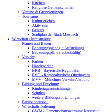
Kirchen
Religiöse Gemeinschaften
Vereine & Gruppierungen
Tourismus
Kultur erleben
Aktiv sein
Genuss
Stadtplan der Stadt Miesbach
Wirtschaft / Infrastruktur
Planen und Bauen
Bebauungspläne (in Aufstellung)
Bebauungspläne (rechtskräftig)
Verkehr
Parken
Handyparken
BRB - Bayerische Regiobahn
RVO - Regionalverkehr Oberbayern
MVV - Münchner VerkehrsVerbund
Bildung und Erziehung
Kindertageseinrichtungen
Schulen
weitere Bildungseinrichtungen
Breitbandausbau
Wirtschaftsförderung
GWM - Gemeinschaftswerbung Kreisstadt