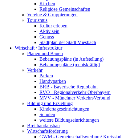
Kirchen
Religiöse Gemeinschaften
Vereine & Gruppierungen
Tourismus
Kultur erleben
Aktiv sein
Genuss
Stadtplan der Stadt Miesbach
Wirtschaft / Infrastruktur
Planen und Bauen
Bebauungspläne (in Aufstellung)
Bebauungspläne (rechtskräftig)
Verkehr
Parken
Handyparken
BRB - Bayerische Regiobahn
RVO - Regionalverkehr Oberbayern
MVV - Münchner VerkehrsVerbund
Bildung und Erziehung
Kindertageseinrichtungen
Schulen
weitere Bildungseinrichtungen
Breitbandausbau
Wirtschaftsförderung
GWM - Gemeinschaftswerbung Kreisstadt