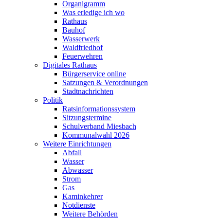
Organigramm
Was erledige ich wo
Rathaus
Bauhof
Wasserwerk
Waldfriedhof
Feuerwehren
Digitales Rathaus
Bürgerservice online
Satzungen & Verordnungen
Stadtnachrichten
Politik
Ratsinformationssystem
Sitzungstermine
Schulverband Miesbach
Kommunalwahl 2026
Weitere Einrichtungen
Abfall
Wasser
Abwasser
Strom
Gas
Kaminkehrer
Notdienste
Weitere Behörden