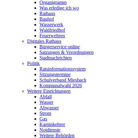
Organigramm
Was erledige ich wo
Rathaus
Bauhof
Wasserwerk
Waldfriedhof
Feuerwehren
Digitales Rathaus
Bürgerservice online
Satzungen & Verordnungen
Stadtnachrichten
Politik
Ratsinformationssystem
Sitzungstermine
Schulverband Miesbach
Kommunalwahl 2026
Weitere Einrichtungen
Abfall
Wasser
Abwasser
Strom
Gas
Kaminkehrer
Notdienste
Weitere Behörden