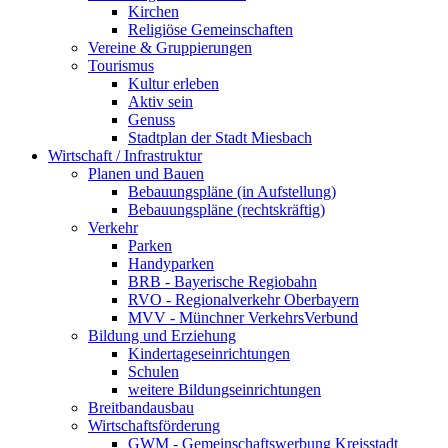
Kirchen
Religiöse Gemeinschaften
Vereine & Gruppierungen
Tourismus
Kultur erleben
Aktiv sein
Genuss
Stadtplan der Stadt Miesbach
Wirtschaft / Infrastruktur
Planen und Bauen
Bebauungspläne (in Aufstellung)
Bebauungspläne (rechtskräftig)
Verkehr
Parken
Handyparken
BRB - Bayerische Regiobahn
RVO - Regionalverkehr Oberbayern
MVV - Münchner VerkehrsVerbund
Bildung und Erziehung
Kindertageseinrichtungen
Schulen
weitere Bildungseinrichtungen
Breitbandausbau
Wirtschaftsförderung
GWM - Gemeinschaftswerbung Kreisstadt