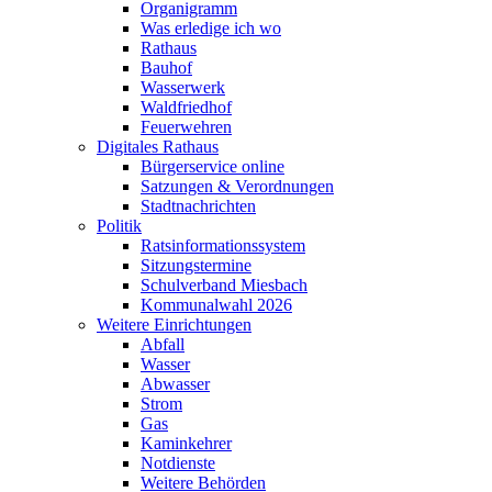
Organigramm
Was erledige ich wo
Rathaus
Bauhof
Wasserwerk
Waldfriedhof
Feuerwehren
Digitales Rathaus
Bürgerservice online
Satzungen & Verordnungen
Stadtnachrichten
Politik
Ratsinformationssystem
Sitzungstermine
Schulverband Miesbach
Kommunalwahl 2026
Weitere Einrichtungen
Abfall
Wasser
Abwasser
Strom
Gas
Kaminkehrer
Notdienste
Weitere Behörden