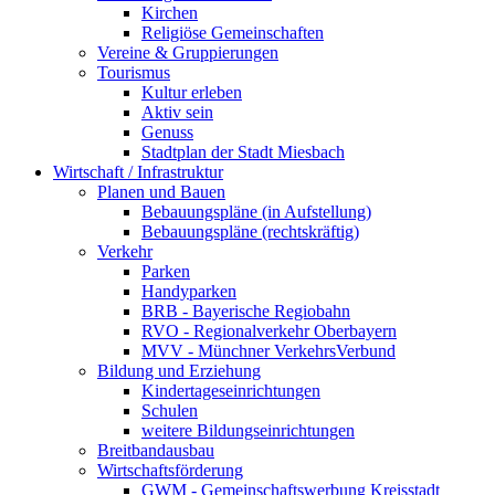
Kirchen
Religiöse Gemeinschaften
Vereine & Gruppierungen
Tourismus
Kultur erleben
Aktiv sein
Genuss
Stadtplan der Stadt Miesbach
Wirtschaft / Infrastruktur
Planen und Bauen
Bebauungspläne (in Aufstellung)
Bebauungspläne (rechtskräftig)
Verkehr
Parken
Handyparken
BRB - Bayerische Regiobahn
RVO - Regionalverkehr Oberbayern
MVV - Münchner VerkehrsVerbund
Bildung und Erziehung
Kindertageseinrichtungen
Schulen
weitere Bildungseinrichtungen
Breitbandausbau
Wirtschaftsförderung
GWM - Gemeinschaftswerbung Kreisstadt