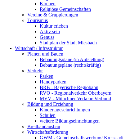
Kirchen
Religiöse Gemeinschaften
Vereine & Gruppierungen
Tourismus
Kultur erleben
Aktiv sein
Genuss
Stadtplan der Stadt Miesbach
Wirtschaft / Infrastruktur
Planen und Bauen
Bebauungspläne (in Aufstellung)
Bebauungspläne (rechtskräftig)
Verkehr
Parken
Handyparken
BRB - Bayerische Regiobahn
RVO - Regionalverkehr Oberbayern
MVV - Münchner VerkehrsVerbund
Bildung und Erziehung
Kindertageseinrichtungen
Schulen
weitere Bildungseinrichtungen
Breitbandausbau
Wirtschaftsförderung
GWM - Gemeinschaftswerbung Kreisstadt