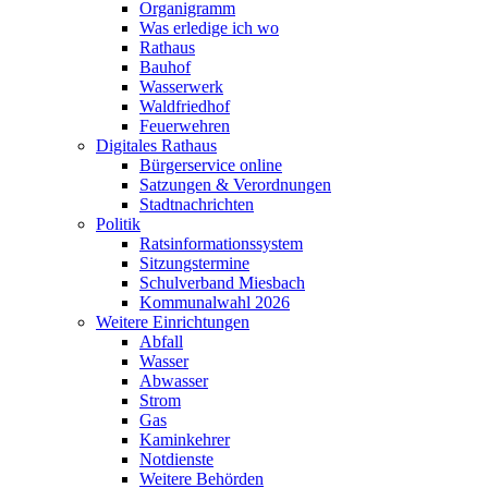
Organigramm
Was erledige ich wo
Rathaus
Bauhof
Wasserwerk
Waldfriedhof
Feuerwehren
Digitales Rathaus
Bürgerservice online
Satzungen & Verordnungen
Stadtnachrichten
Politik
Ratsinformationssystem
Sitzungstermine
Schulverband Miesbach
Kommunalwahl 2026
Weitere Einrichtungen
Abfall
Wasser
Abwasser
Strom
Gas
Kaminkehrer
Notdienste
Weitere Behörden