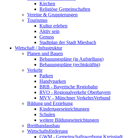
Kirchen
Religiöse Gemeinschaften
Vereine & Gruppierungen
Tourismus
Kultur erleben
Aktiv sein
Genuss
Stadtplan der Stadt Miesbach
Wirtschaft / Infrastruktur
Planen und Bauen
Bebauungspläne (in Aufstellung)
Bebauungspläne (rechtskräftig)
Verkehr
Parken
Handyparken
BRB - Bayerische Regiobahn
RVO - Regionalverkehr Oberbayern
MVV - Münchner VerkehrsVerbund
Bildung und Erziehung
Kindertageseinrichtungen
Schulen
weitere Bildungseinrichtungen
Breitbandausbau
Wirtschaftsförderung
GWM - Gemeinschaftswerbung Kreisstadt