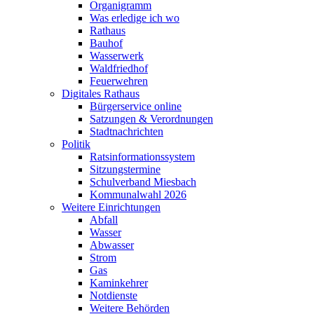
Organigramm
Was erledige ich wo
Rathaus
Bauhof
Wasserwerk
Waldfriedhof
Feuerwehren
Digitales Rathaus
Bürgerservice online
Satzungen & Verordnungen
Stadtnachrichten
Politik
Ratsinformationssystem
Sitzungstermine
Schulverband Miesbach
Kommunalwahl 2026
Weitere Einrichtungen
Abfall
Wasser
Abwasser
Strom
Gas
Kaminkehrer
Notdienste
Weitere Behörden