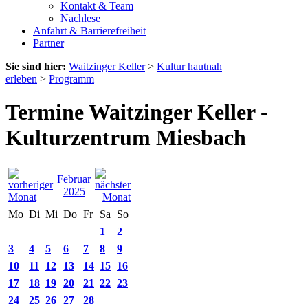
Kontakt & Team
Nachlese
Anfahrt & Barrierefreiheit
Partner
Sie sind hier:
Waitzinger Keller
>
Kultur hautnah
erleben
>
Programm
Termine Waitzinger Keller -
Kulturzentrum Miesbach
Februar
2025
Mo
Di
Mi
Do
Fr
Sa
So
1
2
3
4
5
6
7
8
9
10
11
12
13
14
15
16
17
18
19
20
21
22
23
24
25
26
27
28