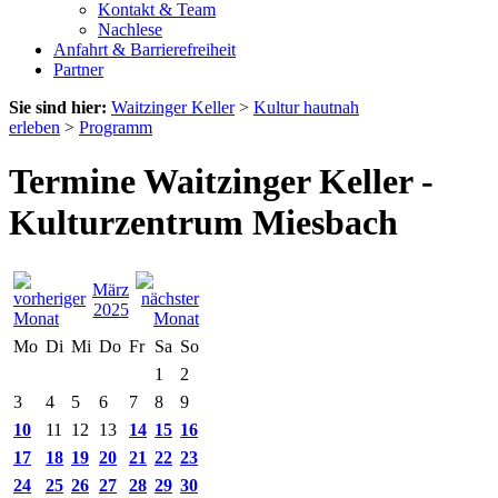
Kontakt & Team
Nachlese
Anfahrt & Barrierefreiheit
Partner
Sie sind hier:
Waitzinger Keller
>
Kultur hautnah
erleben
>
Programm
Termine Waitzinger Keller -
Kulturzentrum Miesbach
März
2025
Mo
Di
Mi
Do
Fr
Sa
So
1
2
3
4
5
6
7
8
9
10
11
12
13
14
15
16
17
18
19
20
21
22
23
24
25
26
27
28
29
30