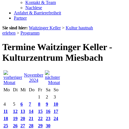
Kontakt & Team
Nachlese
Anfahrt & Barrierefreiheit
Partner
Sie sind hier:
Waitzinger Keller
>
Kultur hautnah
erleben
>
Programm
Termine Waitzinger Keller -
Kulturzentrum Miesbach
November
2024
Mo
Di
Mi
Do
Fr
Sa
So
1
2
3
4
5
6
7
8
9
10
11
12
13
14
15
16
17
18
19
20
21
22
23
24
25
26
27
28
29
30