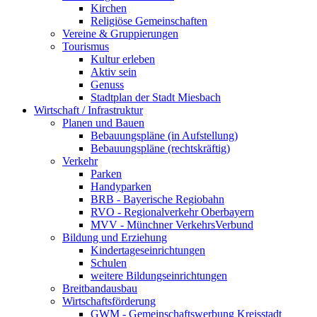
Kirchen
Religiöse Gemeinschaften
Vereine & Gruppierungen
Tourismus
Kultur erleben
Aktiv sein
Genuss
Stadtplan der Stadt Miesbach
Wirtschaft / Infrastruktur
Planen und Bauen
Bebauungspläne (in Aufstellung)
Bebauungspläne (rechtskräftig)
Verkehr
Parken
Handyparken
BRB - Bayerische Regiobahn
RVO - Regionalverkehr Oberbayern
MVV - Münchner VerkehrsVerbund
Bildung und Erziehung
Kindertageseinrichtungen
Schulen
weitere Bildungseinrichtungen
Breitbandausbau
Wirtschaftsförderung
GWM - Gemeinschaftswerbung Kreisstadt