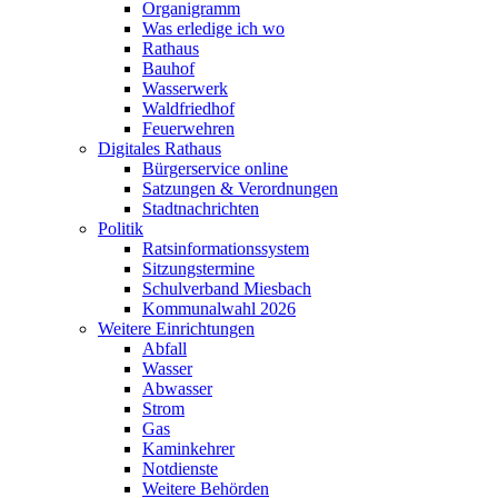
Organigramm
Was erledige ich wo
Rathaus
Bauhof
Wasserwerk
Waldfriedhof
Feuerwehren
Digitales Rathaus
Bürgerservice online
Satzungen & Verordnungen
Stadtnachrichten
Politik
Ratsinformationssystem
Sitzungstermine
Schulverband Miesbach
Kommunalwahl 2026
Weitere Einrichtungen
Abfall
Wasser
Abwasser
Strom
Gas
Kaminkehrer
Notdienste
Weitere Behörden