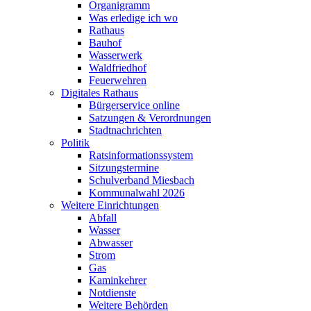
Organigramm
Was erledige ich wo
Rathaus
Bauhof
Wasserwerk
Waldfriedhof
Feuerwehren
Digitales Rathaus
Bürgerservice online
Satzungen & Verordnungen
Stadtnachrichten
Politik
Ratsinformationssystem
Sitzungstermine
Schulverband Miesbach
Kommunalwahl 2026
Weitere Einrichtungen
Abfall
Wasser
Abwasser
Strom
Gas
Kaminkehrer
Notdienste
Weitere Behörden