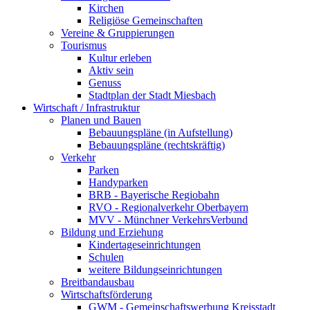
Kirchen
Religiöse Gemeinschaften
Vereine & Gruppierungen
Tourismus
Kultur erleben
Aktiv sein
Genuss
Stadtplan der Stadt Miesbach
Wirtschaft / Infrastruktur
Planen und Bauen
Bebauungspläne (in Aufstellung)
Bebauungspläne (rechtskräftig)
Verkehr
Parken
Handyparken
BRB - Bayerische Regiobahn
RVO - Regionalverkehr Oberbayern
MVV - Münchner VerkehrsVerbund
Bildung und Erziehung
Kindertageseinrichtungen
Schulen
weitere Bildungseinrichtungen
Breitbandausbau
Wirtschaftsförderung
GWM - Gemeinschaftswerbung Kreisstadt