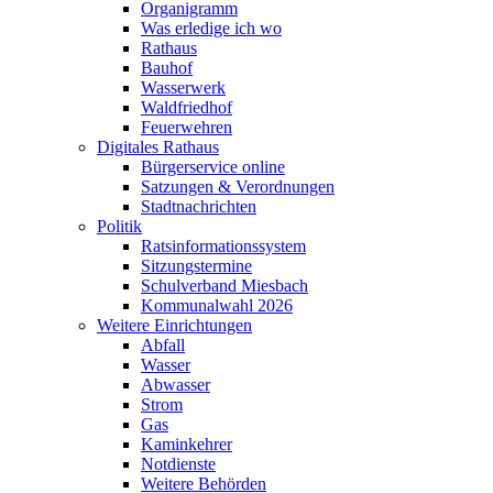
Organigramm
Was erledige ich wo
Rathaus
Bauhof
Wasserwerk
Waldfriedhof
Feuerwehren
Digitales Rathaus
Bürgerservice online
Satzungen & Verordnungen
Stadtnachrichten
Politik
Ratsinformationssystem
Sitzungstermine
Schulverband Miesbach
Kommunalwahl 2026
Weitere Einrichtungen
Abfall
Wasser
Abwasser
Strom
Gas
Kaminkehrer
Notdienste
Weitere Behörden