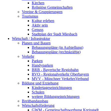
Kirchen
Religiöse Gemeinschaften
Vereine & Gruppierungen
Tourismus
Kultur erleben
Aktiv sein
Genuss
Stadtplan der Stadt Miesbach
Wirtschaft / Infrastruktur
Planen und Bauen
Bebauungspläne (in Aufstellung)
Bebauungspläne (rechtskräftig)
Verkehr
Parken
Handyparken
BRB - Bayerische Regiobahn
RVO - Regionalverkehr Oberbayern
MVV - Münchner VerkehrsVerbund
Bildung und Erziehung
Kindertageseinrichtungen
Schulen
weitere Bildungseinrichtungen
Breitbandausbau
Wirtschaftsförderung
GWM - Gemeinschaftswerbung Kreisstadt