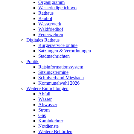
Organigramm
Was erledige ich wo
Rathaus
Bauhof
Wasserwerk
Waldfriedhof
Feuerwehren
Digitales Rathaus
Bürgerservice online
Satzungen & Verordnungen
Stadtnachrichten
Politik
Ratsinformationssystem
Sitzungstermine
Schulverband Miesbach
Kommunalwahl 2026
Weitere Einrichtungen
Abfall
Wasser
Abwasser
Strom
Gas
Kaminkehrer
Notdienste
Weitere Behörden