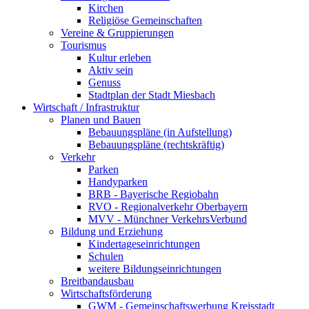
Kirchen
Religiöse Gemeinschaften
Vereine & Gruppierungen
Tourismus
Kultur erleben
Aktiv sein
Genuss
Stadtplan der Stadt Miesbach
Wirtschaft / Infrastruktur
Planen und Bauen
Bebauungspläne (in Aufstellung)
Bebauungspläne (rechtskräftig)
Verkehr
Parken
Handyparken
BRB - Bayerische Regiobahn
RVO - Regionalverkehr Oberbayern
MVV - Münchner VerkehrsVerbund
Bildung und Erziehung
Kindertageseinrichtungen
Schulen
weitere Bildungseinrichtungen
Breitbandausbau
Wirtschaftsförderung
GWM - Gemeinschaftswerbung Kreisstadt