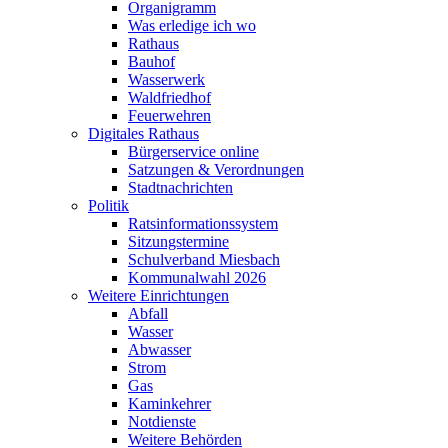
Organigramm
Was erledige ich wo
Rathaus
Bauhof
Wasserwerk
Waldfriedhof
Feuerwehren
Digitales Rathaus
Bürgerservice online
Satzungen & Verordnungen
Stadtnachrichten
Politik
Ratsinformationssystem
Sitzungstermine
Schulverband Miesbach
Kommunalwahl 2026
Weitere Einrichtungen
Abfall
Wasser
Abwasser
Strom
Gas
Kaminkehrer
Notdienste
Weitere Behörden