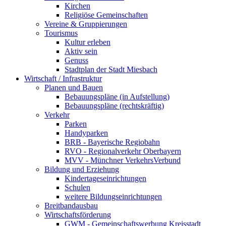
Kirchen
Religiöse Gemeinschaften
Vereine & Gruppierungen
Tourismus
Kultur erleben
Aktiv sein
Genuss
Stadtplan der Stadt Miesbach
Wirtschaft / Infrastruktur
Planen und Bauen
Bebauungspläne (in Aufstellung)
Bebauungspläne (rechtskräftig)
Verkehr
Parken
Handyparken
BRB - Bayerische Regiobahn
RVO - Regionalverkehr Oberbayern
MVV - Münchner VerkehrsVerbund
Bildung und Erziehung
Kindertageseinrichtungen
Schulen
weitere Bildungseinrichtungen
Breitbandausbau
Wirtschaftsförderung
GWM - Gemeinschaftswerbung Kreisstadt