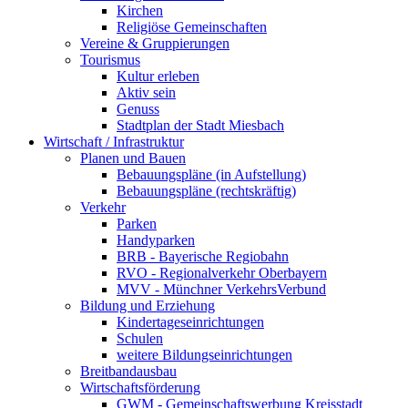
Kirchen
Religiöse Gemeinschaften
Vereine & Gruppierungen
Tourismus
Kultur erleben
Aktiv sein
Genuss
Stadtplan der Stadt Miesbach
Wirtschaft / Infrastruktur
Planen und Bauen
Bebauungspläne (in Aufstellung)
Bebauungspläne (rechtskräftig)
Verkehr
Parken
Handyparken
BRB - Bayerische Regiobahn
RVO - Regionalverkehr Oberbayern
MVV - Münchner VerkehrsVerbund
Bildung und Erziehung
Kindertageseinrichtungen
Schulen
weitere Bildungseinrichtungen
Breitbandausbau
Wirtschaftsförderung
GWM - Gemeinschaftswerbung Kreisstadt