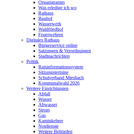
Organigramm
Was erledige ich wo
Rathaus
Bauhof
Wasserwerk
Waldfriedhof
Feuerwehren
Digitales Rathaus
Bürgerservice online
Satzungen & Verordnungen
Stadtnachrichten
Politik
Ratsinformationssystem
Sitzungstermine
Schulverband Miesbach
Kommunalwahl 2026
Weitere Einrichtungen
Abfall
Wasser
Abwasser
Strom
Gas
Kaminkehrer
Notdienste
Weitere Behörden