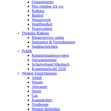
Organigramm
Was erledige ich wo
Rathaus
Bauhof
Wasserwerk
Waldfriedhof
Feuerwehren
Digitales Rathaus
Bürgerservice online
Satzungen & Verordnungen
Stadtnachrichten
Politik
Ratsinformationssystem
Sitzungstermine
Schulverband Miesbach
Kommunalwahl 2026
Weitere Einrichtungen
Abfall
Wasser
Abwasser
Strom
Gas
Kaminkehrer
Notdienste
Weitere Behörden