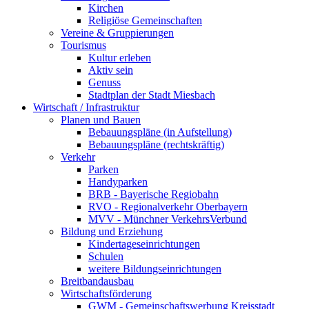
Kirchen
Religiöse Gemeinschaften
Vereine & Gruppierungen
Tourismus
Kultur erleben
Aktiv sein
Genuss
Stadtplan der Stadt Miesbach
Wirtschaft / Infrastruktur
Planen und Bauen
Bebauungspläne (in Aufstellung)
Bebauungspläne (rechtskräftig)
Verkehr
Parken
Handyparken
BRB - Bayerische Regiobahn
RVO - Regionalverkehr Oberbayern
MVV - Münchner VerkehrsVerbund
Bildung und Erziehung
Kindertageseinrichtungen
Schulen
weitere Bildungseinrichtungen
Breitbandausbau
Wirtschaftsförderung
GWM - Gemeinschaftswerbung Kreisstadt