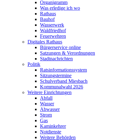
Organigramm
Was erledige ich wo
Rathaus
Bauhof
Wasserwerk
Waldfriedhof
Feuerwehren
Digitales Rathaus
Bürgerservice online
Satzungen & Verordnungen
Stadtnachrichten
Politik
Ratsinformationssystem
Sitzungstermine
Schulverband Miesbach
Kommunalwahl 2026
Weitere Einrichtungen
Abfall
Wasser
Abwasser
Strom
Gas
Kaminkehrer
Notdienste
Weitere Behörden