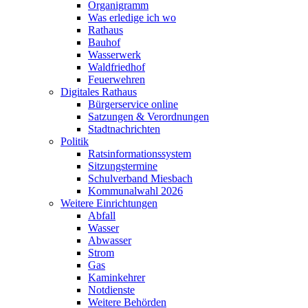
Organigramm
Was erledige ich wo
Rathaus
Bauhof
Wasserwerk
Waldfriedhof
Feuerwehren
Digitales Rathaus
Bürgerservice online
Satzungen & Verordnungen
Stadtnachrichten
Politik
Ratsinformationssystem
Sitzungstermine
Schulverband Miesbach
Kommunalwahl 2026
Weitere Einrichtungen
Abfall
Wasser
Abwasser
Strom
Gas
Kaminkehrer
Notdienste
Weitere Behörden