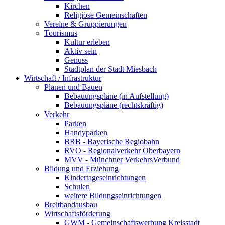
Kirchen
Religiöse Gemeinschaften
Vereine & Gruppierungen
Tourismus
Kultur erleben
Aktiv sein
Genuss
Stadtplan der Stadt Miesbach
Wirtschaft / Infrastruktur
Planen und Bauen
Bebauungspläne (in Aufstellung)
Bebauungspläne (rechtskräftig)
Verkehr
Parken
Handyparken
BRB - Bayerische Regiobahn
RVO - Regionalverkehr Oberbayern
MVV - Münchner VerkehrsVerbund
Bildung und Erziehung
Kindertageseinrichtungen
Schulen
weitere Bildungseinrichtungen
Breitbandausbau
Wirtschaftsförderung
GWM - Gemeinschaftswerbung Kreisstadt