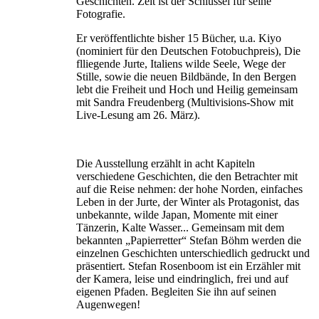
Geschichten. Zeit ist der Schlüssel für seine
Fotografie.
Er veröffentlichte bisher 15 Bücher, u.a. Kiyo
(nominiert für den Deutschen Fotobuchpreis), Die
flliegende Jurte, Italiens wilde Seele, Wege der
Stille, sowie die neuen Bildbände, In den Bergen
lebt die Freiheit und Hoch und Heilig gemeinsam
mit Sandra Freudenberg (Multivisions-Show mit
Live-Lesung am 26. März).
Die Ausstellung erzählt in acht Kapiteln
verschiedene Geschichten, die den Betrachter mit
auf die Reise nehmen: der hohe Norden, einfaches
Leben in der Jurte, der Winter als Protagonist, das
unbekannte, wilde Japan, Momente mit einer
Tänzerin, Kalte Wasser... Gemeinsam mit dem
bekannten „Papierretter“ Stefan Böhm werden die
einzelnen Geschichten unterschiedlich gedruckt und
präsentiert. Stefan Rosenboom ist ein Erzähler mit
der Kamera, leise und eindringlich, frei und auf
eigenen Pfaden. Begleiten Sie ihn auf seinen
Augenwegen!