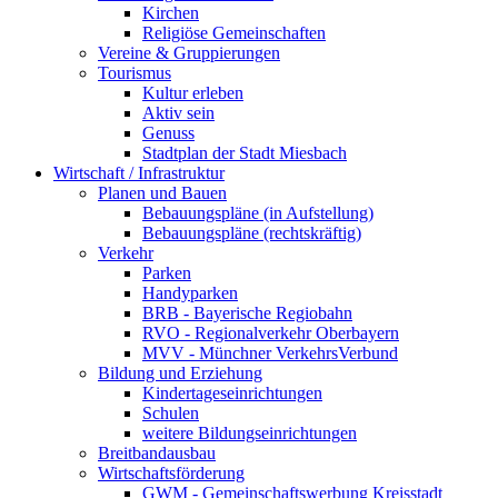
Kirchen
Religiöse Gemeinschaften
Vereine & Gruppierungen
Tourismus
Kultur erleben
Aktiv sein
Genuss
Stadtplan der Stadt Miesbach
Wirtschaft / Infrastruktur
Planen und Bauen
Bebauungspläne (in Aufstellung)
Bebauungspläne (rechtskräftig)
Verkehr
Parken
Handyparken
BRB - Bayerische Regiobahn
RVO - Regionalverkehr Oberbayern
MVV - Münchner VerkehrsVerbund
Bildung und Erziehung
Kindertageseinrichtungen
Schulen
weitere Bildungseinrichtungen
Breitbandausbau
Wirtschaftsförderung
GWM - Gemeinschaftswerbung Kreisstadt