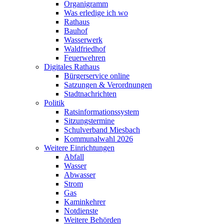
Organigramm
Was erledige ich wo
Rathaus
Bauhof
Wasserwerk
Waldfriedhof
Feuerwehren
Digitales Rathaus
Bürgerservice online
Satzungen & Verordnungen
Stadtnachrichten
Politik
Ratsinformationssystem
Sitzungstermine
Schulverband Miesbach
Kommunalwahl 2026
Weitere Einrichtungen
Abfall
Wasser
Abwasser
Strom
Gas
Kaminkehrer
Notdienste
Weitere Behörden