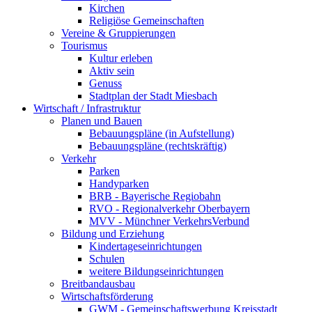
Kirchen
Religiöse Gemeinschaften
Vereine & Gruppierungen
Tourismus
Kultur erleben
Aktiv sein
Genuss
Stadtplan der Stadt Miesbach
Wirtschaft / Infrastruktur
Planen und Bauen
Bebauungspläne (in Aufstellung)
Bebauungspläne (rechtskräftig)
Verkehr
Parken
Handyparken
BRB - Bayerische Regiobahn
RVO - Regionalverkehr Oberbayern
MVV - Münchner VerkehrsVerbund
Bildung und Erziehung
Kindertageseinrichtungen
Schulen
weitere Bildungseinrichtungen
Breitbandausbau
Wirtschaftsförderung
GWM - Gemeinschaftswerbung Kreisstadt