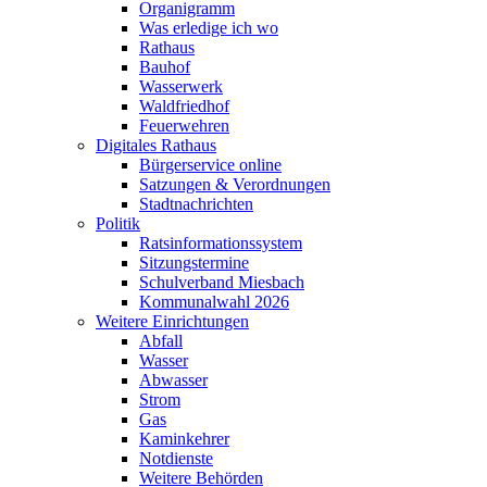
Organigramm
Was erledige ich wo
Rathaus
Bauhof
Wasserwerk
Waldfriedhof
Feuerwehren
Digitales Rathaus
Bürgerservice online
Satzungen & Verordnungen
Stadtnachrichten
Politik
Ratsinformationssystem
Sitzungstermine
Schulverband Miesbach
Kommunalwahl 2026
Weitere Einrichtungen
Abfall
Wasser
Abwasser
Strom
Gas
Kaminkehrer
Notdienste
Weitere Behörden