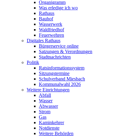
Organigramm
Was erledige ich wo
Rathaus
Bauhof
Wasserwerk
Waldfriedhof
Feuerwehren
Digitales Rathaus
Bürgerservice online
Satzungen & Verordnungen
Stadtnachrichten
Politik
Ratsinformationssystem
Sitzungstermine
Schulverband Miesbach
Kommunalwahl 2026
Weitere Einrichtungen
Abfall
Wasser
Abwasser
Strom
Gas
Kaminkehrer
Notdienste
Weitere Behörden