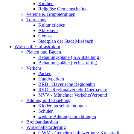
Kirchen
Religiöse Gemeinschaften
Vereine & Gruppierungen
Tourismus
Kultur erleben
Aktiv sein
Genuss
Stadtplan der Stadt Miesbach
Wirtschaft / Infrastruktur
Planen und Bauen
Bebauungspläne (in Aufstellung)
Bebauungspläne (rechtskräftig)
Verkehr
Parken
Handyparken
BRB - Bayerische Regiobahn
RVO - Regionalverkehr Oberbayern
MVV - Münchner VerkehrsVerbund
Bildung und Erziehung
Kindertageseinrichtungen
Schulen
weitere Bildungseinrichtungen
Breitbandausbau
Wirtschaftsförderung
GWM - Gemeinschaftswerbung Kreisstadt