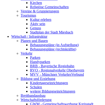
Kirchen
Religiöse Gemeinschaften
Vereine & Gruppierungen
Tourismus
Kultur erleben
Aktiv sein
Genuss
Stadtplan der Stadt Miesbach
Wirtschaft / Infrastruktur
Planen und Bauen
Bebauungspläne (in Aufstellung)
Bebauungspläne (rechtskräftig)
Verkehr
Parken
Handyparken
BRB - Bayerische Regiobahn
RVO - Regionalverkehr Oberbayern
MVV - Münchner VerkehrsVerbund
Bildung und Erziehung
Kindertageseinrichtungen
Schulen
weitere Bildungseinrichtungen
Breitbandausbau
Wirtschaftsförderung
GWM - Gemeinschaftswerbung Kreisstadt