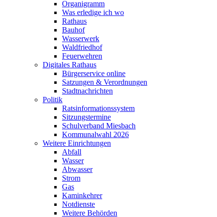
Organigramm
Was erledige ich wo
Rathaus
Bauhof
Wasserwerk
Waldfriedhof
Feuerwehren
Digitales Rathaus
Bürgerservice online
Satzungen & Verordnungen
Stadtnachrichten
Politik
Ratsinformationssystem
Sitzungstermine
Schulverband Miesbach
Kommunalwahl 2026
Weitere Einrichtungen
Abfall
Wasser
Abwasser
Strom
Gas
Kaminkehrer
Notdienste
Weitere Behörden