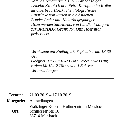
Vom 28. September bis 25. Oktober zeigen
Isabella Krobisch
und Petra Kurbjuhn im Kultur
im Oberbräu Holzkirchen fotografische
Eindrücke von Reisen in die östlichen
Bundesländer
und Kulturbegegnungen.
Dazu werden Statements von Landkreisbürgern
zur BRD/DDR-Grafik von Otto Hoernisch
präsentiert.
Vernissage am Freitag, 27. September um 18:30
Uhr
Geöffnet: Di - Fr 16-23 Uhr, Sa-So 17-23 Uhr,
zudem Mi 10-12 Uhr sowie 1 Std. vor
Veranstaltungen.
Termin:
21.09.2019
–
17.10.2019
Kategorie:
Ausstellungen
Waitzinger Keller – Kulturzentrum Miesbach
Ort:
Schlierseer Str. 16
83714 Miesbach