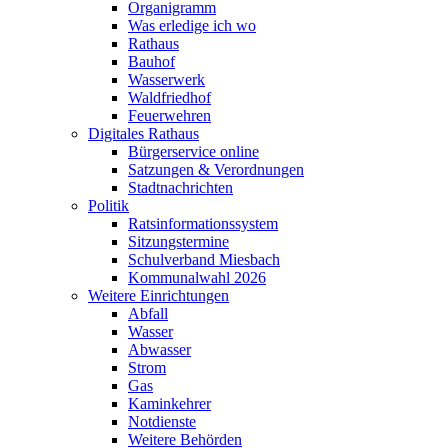
Organigramm
Was erledige ich wo
Rathaus
Bauhof
Wasserwerk
Waldfriedhof
Feuerwehren
Digitales Rathaus
Bürgerservice online
Satzungen & Verordnungen
Stadtnachrichten
Politik
Ratsinformationssystem
Sitzungstermine
Schulverband Miesbach
Kommunalwahl 2026
Weitere Einrichtungen
Abfall
Wasser
Abwasser
Strom
Gas
Kaminkehrer
Notdienste
Weitere Behörden