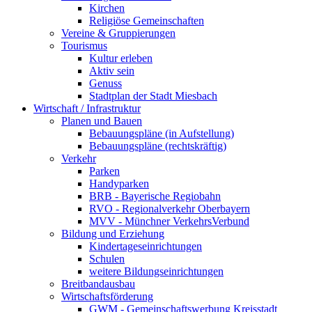
Kirchen
Religiöse Gemeinschaften
Vereine & Gruppierungen
Tourismus
Kultur erleben
Aktiv sein
Genuss
Stadtplan der Stadt Miesbach
Wirtschaft / Infrastruktur
Planen und Bauen
Bebauungspläne (in Aufstellung)
Bebauungspläne (rechtskräftig)
Verkehr
Parken
Handyparken
BRB - Bayerische Regiobahn
RVO - Regionalverkehr Oberbayern
MVV - Münchner VerkehrsVerbund
Bildung und Erziehung
Kindertageseinrichtungen
Schulen
weitere Bildungseinrichtungen
Breitbandausbau
Wirtschaftsförderung
GWM - Gemeinschaftswerbung Kreisstadt