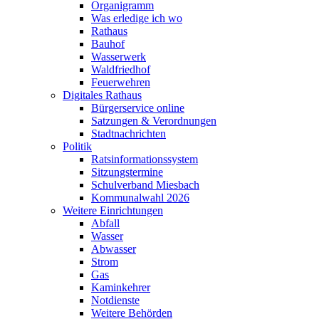
Organigramm
Was erledige ich wo
Rathaus
Bauhof
Wasserwerk
Waldfriedhof
Feuerwehren
Digitales Rathaus
Bürgerservice online
Satzungen & Verordnungen
Stadtnachrichten
Politik
Ratsinformationssystem
Sitzungstermine
Schulverband Miesbach
Kommunalwahl 2026
Weitere Einrichtungen
Abfall
Wasser
Abwasser
Strom
Gas
Kaminkehrer
Notdienste
Weitere Behörden