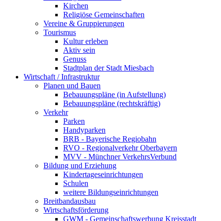
Kirchen
Religiöse Gemeinschaften
Vereine & Gruppierungen
Tourismus
Kultur erleben
Aktiv sein
Genuss
Stadtplan der Stadt Miesbach
Wirtschaft / Infrastruktur
Planen und Bauen
Bebauungspläne (in Aufstellung)
Bebauungspläne (rechtskräftig)
Verkehr
Parken
Handyparken
BRB - Bayerische Regiobahn
RVO - Regionalverkehr Oberbayern
MVV - Münchner VerkehrsVerbund
Bildung und Erziehung
Kindertageseinrichtungen
Schulen
weitere Bildungseinrichtungen
Breitbandausbau
Wirtschaftsförderung
GWM - Gemeinschaftswerbung Kreisstadt