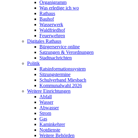
Organigramm
Was erledige ich wo
Rathaus
Bauhof
Wasserwerk
Waldfriedhof
Feuerwehren
Digitales Rathaus
Bürgerservice online
Satzungen & Verordnungen
Stadtnachrichten
Politik
Ratsinformationssystem
Sitzungstermine
Schulverband Miesbach
Kommunalwahl 2026
Weitere Einrichtungen
Abfall
Wasser
Abwasser
Strom
Gas
Kaminkehrer
Notdienste
Weitere Behörden