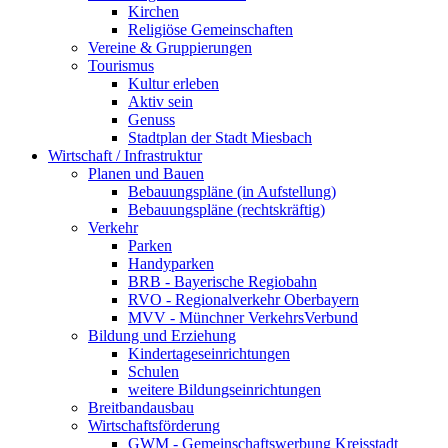
Kirchen
Religiöse Gemeinschaften
Vereine & Gruppierungen
Tourismus
Kultur erleben
Aktiv sein
Genuss
Stadtplan der Stadt Miesbach
Wirtschaft / Infrastruktur
Planen und Bauen
Bebauungspläne (in Aufstellung)
Bebauungspläne (rechtskräftig)
Verkehr
Parken
Handyparken
BRB - Bayerische Regiobahn
RVO - Regionalverkehr Oberbayern
MVV - Münchner VerkehrsVerbund
Bildung und Erziehung
Kindertageseinrichtungen
Schulen
weitere Bildungseinrichtungen
Breitbandausbau
Wirtschaftsförderung
GWM - Gemeinschaftswerbung Kreisstadt