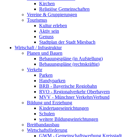
Kirchen
Religiöse Gemeinschaften
Vereine & Gruppierungen
Tourismus
Kultur erleben
Aktiv sein
Genuss
Stadtplan der Stadt Miesbach
Wirtschaft / Infrastruktur
Planen und Bauen
Bebauungspläne (in Aufstellung)
Bebauungspläne (rechtskräftig)
Verkehr
Parken
Handyparken
BRB - Bayerische Regiobahn
RVO - Regionalverkehr Oberbayern
MVV - Münchner VerkehrsVerbund
Bildung und Erziehung
Kindertageseinrichtungen
Schulen
weitere Bildungseinrichtungen
Breitbandausbau
Wirtschaftsförderung
GWM - Gemeinschaftswerbung Kreisstadt