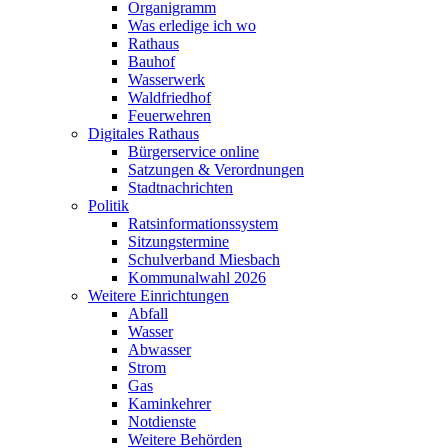
Organigramm
Was erledige ich wo
Rathaus
Bauhof
Wasserwerk
Waldfriedhof
Feuerwehren
Digitales Rathaus
Bürgerservice online
Satzungen & Verordnungen
Stadtnachrichten
Politik
Ratsinformationssystem
Sitzungstermine
Schulverband Miesbach
Kommunalwahl 2026
Weitere Einrichtungen
Abfall
Wasser
Abwasser
Strom
Gas
Kaminkehrer
Notdienste
Weitere Behörden