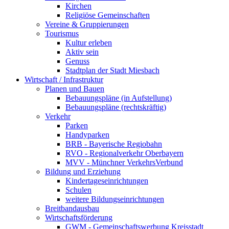
Kirchen
Religiöse Gemeinschaften
Vereine & Gruppierungen
Tourismus
Kultur erleben
Aktiv sein
Genuss
Stadtplan der Stadt Miesbach
Wirtschaft / Infrastruktur
Planen und Bauen
Bebauungspläne (in Aufstellung)
Bebauungspläne (rechtskräftig)
Verkehr
Parken
Handyparken
BRB - Bayerische Regiobahn
RVO - Regionalverkehr Oberbayern
MVV - Münchner VerkehrsVerbund
Bildung und Erziehung
Kindertageseinrichtungen
Schulen
weitere Bildungseinrichtungen
Breitbandausbau
Wirtschaftsförderung
GWM - Gemeinschaftswerbung Kreisstadt