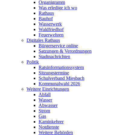
Organigramm
Was erledige ich wo
Rathaus
Bauhof
Wasserwerk
Waldfriedhof
Feuerwehren
Digitales Rathaus
Bürgerservice online
Satzungen & Verordnungen
Stadtnachrichten
Politik
Ratsinformationssystem
Sitzungstermine
Schulverband Miesbach
Kommunalwahl 2026
Weitere Einrichtungen
Abfall
Wasser
Abwasser
Strom
Gas
Kaminkehrer
Notdienste
Weitere Behörden