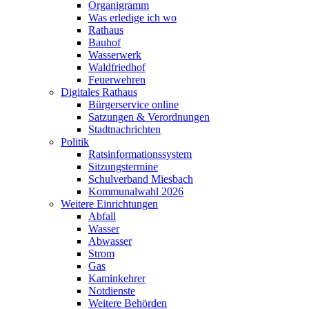
Organigramm
Was erledige ich wo
Rathaus
Bauhof
Wasserwerk
Waldfriedhof
Feuerwehren
Digitales Rathaus
Bürgerservice online
Satzungen & Verordnungen
Stadtnachrichten
Politik
Ratsinformationssystem
Sitzungstermine
Schulverband Miesbach
Kommunalwahl 2026
Weitere Einrichtungen
Abfall
Wasser
Abwasser
Strom
Gas
Kaminkehrer
Notdienste
Weitere Behörden