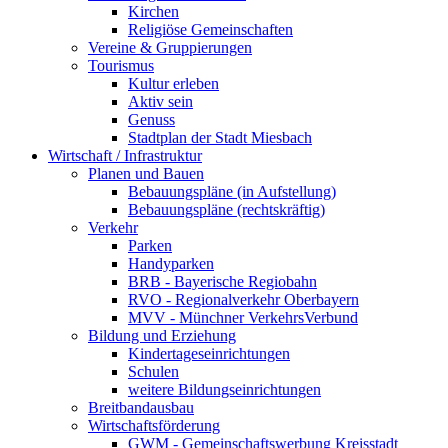
Kirchen
Religiöse Gemeinschaften
Vereine & Gruppierungen
Tourismus
Kultur erleben
Aktiv sein
Genuss
Stadtplan der Stadt Miesbach
Wirtschaft / Infrastruktur
Planen und Bauen
Bebauungspläne (in Aufstellung)
Bebauungspläne (rechtskräftig)
Verkehr
Parken
Handyparken
BRB - Bayerische Regiobahn
RVO - Regionalverkehr Oberbayern
MVV - Münchner VerkehrsVerbund
Bildung und Erziehung
Kindertageseinrichtungen
Schulen
weitere Bildungseinrichtungen
Breitbandausbau
Wirtschaftsförderung
GWM - Gemeinschaftswerbung Kreisstadt