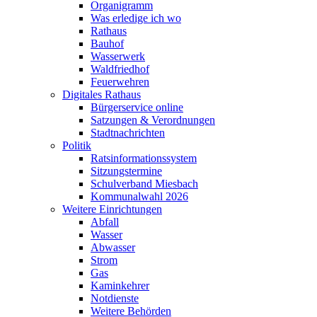
Organigramm
Was erledige ich wo
Rathaus
Bauhof
Wasserwerk
Waldfriedhof
Feuerwehren
Digitales Rathaus
Bürgerservice online
Satzungen & Verordnungen
Stadtnachrichten
Politik
Ratsinformationssystem
Sitzungstermine
Schulverband Miesbach
Kommunalwahl 2026
Weitere Einrichtungen
Abfall
Wasser
Abwasser
Strom
Gas
Kaminkehrer
Notdienste
Weitere Behörden