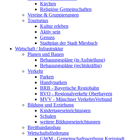
Kirchen
Religiöse Gemeinschaften
Vereine & Gruppierungen
Tourismus
Kultur erleben
Aktiv sein
Genuss
Stadtplan der Stadt Miesbach
Wirtschaft / Infrastruktur
Planen und Bauen
Bebauungspläne (in Aufstellung)
Bebauungspläne (rechtskräftig)
Verkehr
Parken
Handyparken
BRB - Bayerische Regiobahn
RVO - Regionalverkehr Oberbayern
MVV - Münchner VerkehrsVerbund
Bildung und Erziehung
Kindertageseinrichtungen
Schulen
weitere Bildungseinrichtungen
Breitbandausbau
Wirtschaftsförderung
GWM - Gemeinschaftswerbung Kreisstadt