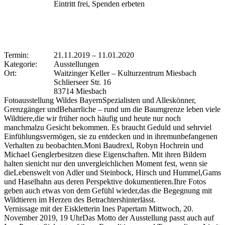
Eintritt frei, Spenden erbeten
Termin:
21.11.2019
–
11.01.2020
Kategorie:
Ausstellungen
Ort:
Waitzinger Keller – Kulturzentrum Miesbach
Schlierseer Str. 16
83714 Miesbach
Fotoausstellung Wildes BayernSpezialisten und Alleskönner,
Grenzgänger undBeharrliche – rund um die Baumgrenze leben viele
Wildtiere,die wir früher noch häufig und heute nur noch
manchmalzu Gesicht bekommen. Es braucht Geduld und sehrviel
Einfühlungsvermögen, sie zu entdecken und in ihremunbefangenen
Verhalten zu beobachten.Moni Baudrexl, Robyn Hochrein und
Michael Genglerbesitzen diese Eigenschaften. Mit ihren Bildern
halten sienicht nur den unvergleichlichen Moment fest, wenn sie
dieLebenswelt von Adler und Steinbock, Hirsch und Hummel,Gams
und Haselhahn aus deren Perspektive dokumentieren.Ihre Fotos
geben auch etwas von dem Gefühl wieder,das die Begegnung mit
Wildtieren im Herzen des Betrachtershinterlässt.
Vernissage mit der Eiskletterin Ines Papertam Mittwoch, 20.
November 2019, 19 UhrDas Motto der Ausstellung passt auch auf