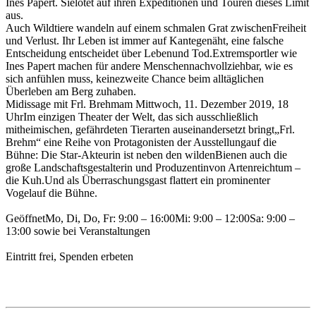
Ines Papert. Sielotet auf ihren Expeditionen und Touren dieses Limit
aus.
Auch Wildtiere wandeln auf einem schmalen Grat zwischenFreiheit
und Verlust. Ihr Leben ist immer auf Kantegenäht, eine falsche
Entscheidung entscheidet über Lebenund Tod.Extremsportler wie
Ines Papert machen für andere Menschennachvollziehbar, wie es
sich anfühlen muss, keinezweite Chance beim alltäglichen
Überleben am Berg zuhaben.
Midissage mit Frl. Brehmam Mittwoch, 11. Dezember 2019, 18
UhrIm einzigen Theater der Welt, das sich ausschließlich
mitheimischen, gefährdeten Tierarten auseinandersetzt bringt„Frl.
Brehm“ eine Reihe von Protagonisten der Ausstellungauf die
Bühne: Die Star-Akteurin ist neben den wildenBienen auch die
große Landschaftsgestalterin und Produzentinvon Artenreichtum –
die Kuh.Und als Überraschungsgast flattert ein prominenter
Vogelauf die Bühne.
GeöffnetMo, Di, Do, Fr: 9:00 – 16:00Mi: 9:00 – 12:00Sa: 9:00 –
13:00 sowie bei Veranstaltungen
Eintritt frei, Spenden erbeten