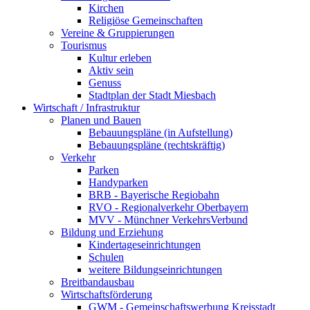
Kirchen
Religiöse Gemeinschaften
Vereine & Gruppierungen
Tourismus
Kultur erleben
Aktiv sein
Genuss
Stadtplan der Stadt Miesbach
Wirtschaft / Infrastruktur
Planen und Bauen
Bebauungspläne (in Aufstellung)
Bebauungspläne (rechtskräftig)
Verkehr
Parken
Handyparken
BRB - Bayerische Regiobahn
RVO - Regionalverkehr Oberbayern
MVV - Münchner VerkehrsVerbund
Bildung und Erziehung
Kindertageseinrichtungen
Schulen
weitere Bildungseinrichtungen
Breitbandausbau
Wirtschaftsförderung
GWM - Gemeinschaftswerbung Kreisstadt