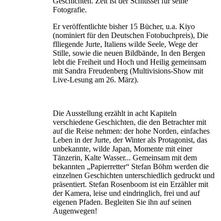
Geschichten. Zeit ist der Schlüssel für seine
Fotografie.
Er veröffentlichte bisher 15 Bücher, u.a. Kiyo
(nominiert für den Deutschen Fotobuchpreis), Die
flliegende Jurte, Italiens wilde Seele, Wege der
Stille, sowie die neuen Bildbände, In den Bergen
lebt die Freiheit und Hoch und Heilig gemeinsam
mit Sandra Freudenberg (Multivisions-Show mit
Live-Lesung am 26. März).
Die Ausstellung erzählt in acht Kapiteln
verschiedene Geschichten, die den Betrachter mit
auf die Reise nehmen: der hohe Norden, einfaches
Leben in der Jurte, der Winter als Protagonist, das
unbekannte, wilde Japan, Momente mit einer
Tänzerin, Kalte Wasser... Gemeinsam mit dem
bekannten „Papierretter“ Stefan Böhm werden die
einzelnen Geschichten unterschiedlich gedruckt und
präsentiert. Stefan Rosenboom ist ein Erzähler mit
der Kamera, leise und eindringlich, frei und auf
eigenen Pfaden. Begleiten Sie ihn auf seinen
Augenwegen!