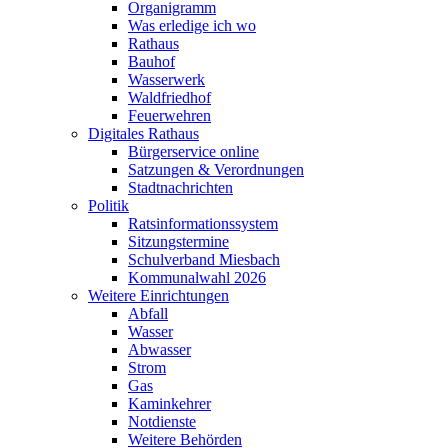
Organigramm
Was erledige ich wo
Rathaus
Bauhof
Wasserwerk
Waldfriedhof
Feuerwehren
Digitales Rathaus
Bürgerservice online
Satzungen & Verordnungen
Stadtnachrichten
Politik
Ratsinformationssystem
Sitzungstermine
Schulverband Miesbach
Kommunalwahl 2026
Weitere Einrichtungen
Abfall
Wasser
Abwasser
Strom
Gas
Kaminkehrer
Notdienste
Weitere Behörden